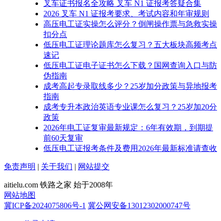
叉车证书报名全攻略 叉车 N1 证报考答疑合集
2026 叉车 N1 证报考要求、考试内容和年审规则
高压电工证实操怎么评分？倒闸操作票与急救实操
扣分点
低压电工证理论题库怎么复习？五大板块高频考点
速记
低压电工证电子证书怎么下载？国网查询入口与防
伪指南
成考高起专录取线多少？25岁加分政策与异地报考
指南
成考专升本政治英语专业课怎么复习？25岁加20分
政策
2026年电工证复审最新规定：6年有效期，到期提
前60天复审
低压电工证报考条件及费用2026年最新标准请查收
免责声明
|
关于我们
|
网站提交
aitielu.com 铁路之家 始于2008年
网站地图
冀ICP备2024075806号-1
冀公网安备13012302000747号