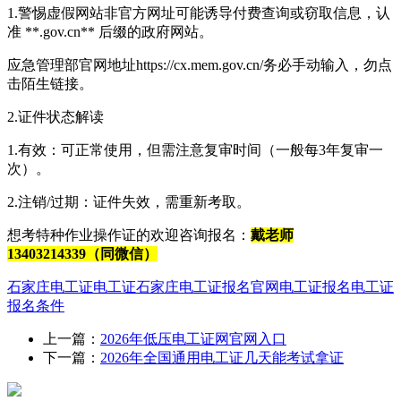
1.警惕虚假网站非官方网址可能诱导付费查询或窃取信息，认
准 **.gov.cn** 后缀的政府网站。
应急管理部官网地址https://cx.mem.gov.cn/务必手动输入，勿点
击陌生链接。
2.证件状态解读
1.有效：可正常使用，但需注意复审时间（一般每3年复审一
次）。
2.注销/过期：证件失效，需重新考取。
想考特种作业操作证的欢迎咨询报名：
戴老师
13403214339（同微信）
石家庄电工证
电工证
石家庄电工证报名官网
电工证报名
电工证
报名条件
上一篇：
2026年低压电工证网官网入口
下一篇：
2026年全国通用电工证几天能考试拿证