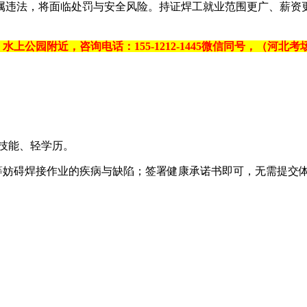
属违法，将面临处罚与安全风险。持证焊工就业范围更广、薪资
水上公园附近，咨询电话：155-1212-1445微信同号，（
，重技能、轻学历。
色弱等妨碍焊接作业的疾病与缺陷；签署健康承诺书即可，无需提交