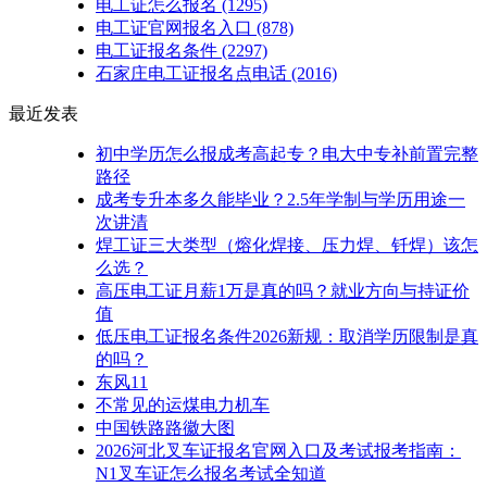
电工证怎么报名
(1295)
电工证官网报名入口
(878)
电工证报名条件
(2297)
石家庄电工证报名点电话
(2016)
最近发表
初中学历怎么报成考高起专？电大中专补前置完整
路径
成考专升本多久能毕业？2.5年学制与学历用途一
次讲清
焊工证三大类型（熔化焊接、压力焊、钎焊）该怎
么选？
高压电工证月薪1万是真的吗？就业方向与持证价
值
低压电工证报名条件2026新规：取消学历限制是真
的吗？
东风11
不常见的运煤电力机车
中国铁路路徽大图
2026河北叉车证报名官网入口及考试报考指南：
N1叉车证怎么报名考试全知道