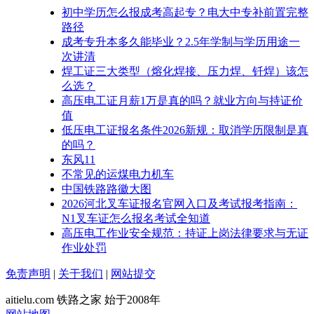
初中学历怎么报成考高起专？电大中专补前置完整
路径
成考专升本多久能毕业？2.5年学制与学历用途一
次讲清
焊工证三大类型（熔化焊接、压力焊、钎焊）该怎
么选？
高压电工证月薪1万是真的吗？就业方向与持证价
值
低压电工证报名条件2026新规：取消学历限制是真
的吗？
东风11
不常见的运煤电力机车
中国铁路路徽大图
2026河北叉车证报名官网入口及考试报考指南：
N1叉车证怎么报名考试全知道
高压电工作业安全规范：持证上岗法律要求与无证
作业处罚
免责声明
|
关于我们
|
网站提交
aitielu.com 铁路之家 始于2008年