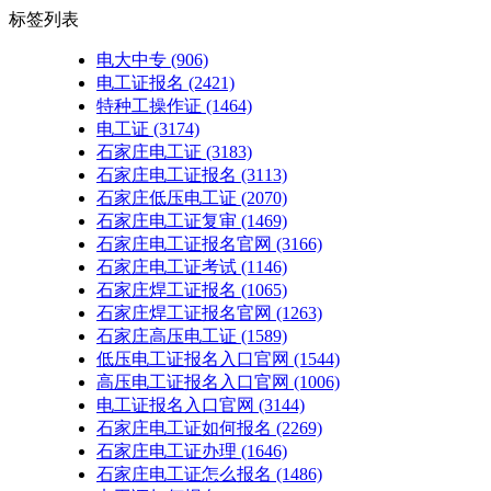
标签列表
电大中专
(906)
电工证报名
(2421)
特种工操作证
(1464)
电工证
(3174)
石家庄电工证
(3183)
石家庄电工证报名
(3113)
石家庄低压电工证
(2070)
石家庄电工证复审
(1469)
石家庄电工证报名官网
(3166)
石家庄电工证考试
(1146)
石家庄焊工证报名
(1065)
石家庄焊工证报名官网
(1263)
石家庄高压电工证
(1589)
低压电工证报名入口官网
(1544)
高压电工证报名入口官网
(1006)
电工证报名入口官网
(3144)
石家庄电工证如何报名
(2269)
石家庄电工证办理
(1646)
石家庄电工证怎么报名
(1486)