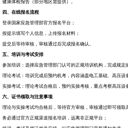
健康体检报告（部分地区需提供）。
四、在线报名流程
登录国家应急管理部官方报名平台；
按提示填写个人信息，上传报名材料；
提交后等待审核，审核通过后完成报名确认。
五、培训与考试安排
参加培训：选择应急管理部门认可的正规培训机构，完成规定
理论考试：培训完成后预约机考，内容涵盖电工基础、高压设
实操考试：理论考试合格后，预约实操考核，重点考察高压设
六、证书领取与注意事项
理论与实操考试均合格后，等待官方审核，审核通过即可领取
务必通过官方正规渠道报名培训，远离非正规平台；