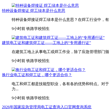
特种设备焊接证 焊工绿本是什么意思
特种设备焊接证焊工绿本是什么意思？在焊工行业中，有一
9小时前
铁路学校招生
建筑电工证和建筑焊工证——工地上的“专用通行证”
在建筑工地上从事电工或焊工作业，除了应急管理部门颁发
9小时前
铁路学校招生
换行业电工证和焊工证，哪个更适合你？
电工和焊工都是技能型职业，各有各的优势和特点。对于
力...
9小时前
铁路学校招生
2026年国家应急管理局电工证查询入口官网查询系统