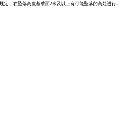
定，在坠落高度基准面2米及以上有可能坠落的高处进行...