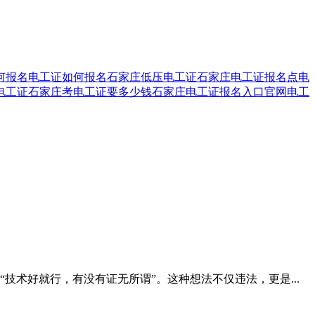
何报名
电工证如何报名
石家庄低压电工证
石家庄电工证报名点电
电工证
石家庄考电工证要多少钱
石家庄电工证报名入口官网
电工
术好就行，有没有证无所谓”。这种想法不仅违法，更是...