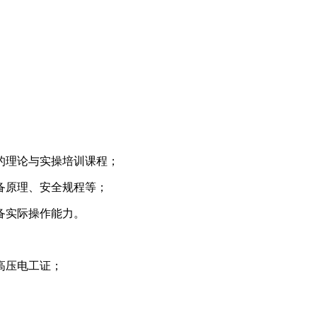
的理论与实操培训课程；
备原理、安全规程等；
备实际操作能力。
高压电工证；