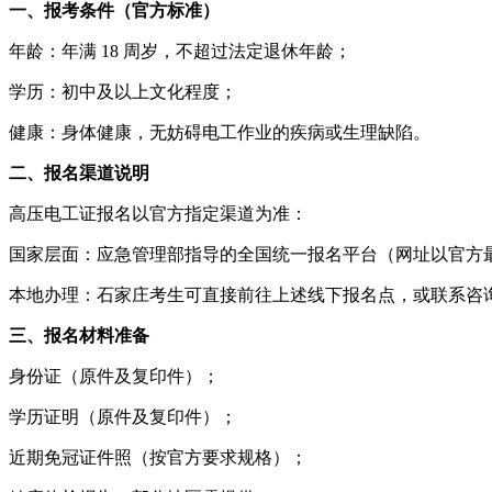
一、报考条件（官方标准）
年龄：年满 18 周岁，不超过法定退休年龄；
学历：初中及以上文化程度；
健康：身体健康，无妨碍电工作业的疾病或生理缺陷。
二、报名渠道说明
高压电工证报名以官方指定渠道为准：
国家层面：应急管理部指导的全国统一报名平台（网址以官方
本地办理：石家庄考生可直接前往上述线下报名点，或联系咨
三、报名材料准备
身份证（原件及复印件）；
学历证明（原件及复印件）；
近期免冠证件照（按官方要求规格）；