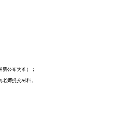
最新公布为准）；
询老师提交材料。