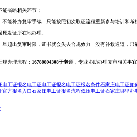
不能省略相关环节；
，不能补办复审手续，只能按照初次取证流程重新参与培训和考
回原发证所在地办理。
一旦超出复审时限，证书就会失去合规效力，没有补救通道，只
正规办理流程：
16788804308于老师
，专业协助办理复审相关事
庄电工证报名
电工证
电工证报名
电工证报名条件
石家庄电工证如
证官方报名入口
石家庄电工证报名流程
低压电工证
石家庄哪里办
道