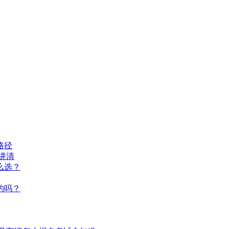
路径
讲清
么选？
的吗？