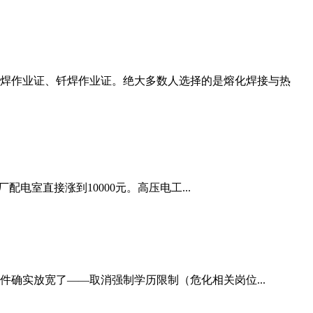
焊作业证、钎焊作业证。绝大多数人选择的是熔化焊接与热
配电室直接涨到10000元。高压电工...
件确实放宽了——取消强制学历限制（危化相关岗位...