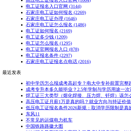
高压电工证报名入口官网
(1004)
电工证报名入口官网
(3144)
石家庄电工证如何报名
(2269)
石家庄电工证办理
(1646)
石家庄电工证怎么报名
(1486)
电工证如何报名
(2169)
电工证多少钱
(1209)
电工证怎么报名
(1295)
电工证官网报名入口
(878)
电工证报名条件
(2297)
石家庄电工证报名点电话
(2016)
最近发表
初中学历怎么报成考高起专？电大中专补前置完整
成考专升本多久能毕业？2.5年学制与学历用途一次
焊工证三大类型（熔化焊接、压力焊、钎焊）该怎
高压电工证月薪1万是真的吗？就业方向与持证价值
低压电工证报名条件2026新规：取消学历限制是真
东风11
不常见的运煤电力机车
中国铁路路徽大图