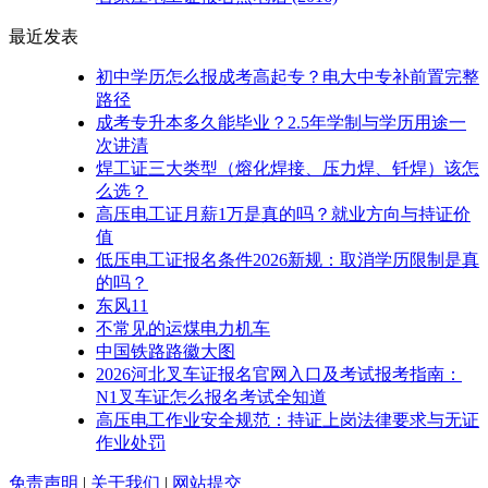
最近发表
初中学历怎么报成考高起专？电大中专补前置完整
路径
成考专升本多久能毕业？2.5年学制与学历用途一
次讲清
焊工证三大类型（熔化焊接、压力焊、钎焊）该怎
么选？
高压电工证月薪1万是真的吗？就业方向与持证价
值
低压电工证报名条件2026新规：取消学历限制是真
的吗？
东风11
不常见的运煤电力机车
中国铁路路徽大图
2026河北叉车证报名官网入口及考试报考指南：
N1叉车证怎么报名考试全知道
高压电工作业安全规范：持证上岗法律要求与无证
作业处罚
免责声明
|
关于我们
|
网站提交