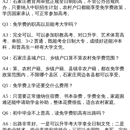
A2：石家庄教育局审批正规全日制职高，不管公办合规民
办，只要纳入中职招生计划，农村户口都能享受免学费政策，
学历国家承认，可正常参加高考。
Q3：免学费的职高以后能考大学吗？
A3：完全可以。可以参加职教高考、对口升学、艺术体育高
考、单招、3+2 贯通，既能考全日制大专，成绩好还能冲本
科，和普高生一样有大学文凭。
Q4：石家庄县城户口、乡镇户口算不算农村免学费范围？
A4：算。农村户籍、乡镇户籍、县镇非农户籍，都在免学费
政策范围内，不限哪个县区，石家庄周边各县都可以享受。
Q5：免学费上学还要交什么费用？
A5：只需要正常缴纳住宿费、书本杂费，学费全免，家庭困
难还能申请助学金补助，整体花费很低，适合农村家庭。
Q6：初中毕业不上普高，读免学费职高有出路吗？
A6：出路非常好。一是可以升学考大学拿全日制文凭；二是
学专业技术，毕业直接安排就业；三可以走国防、参军、定向