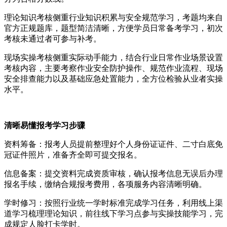
理论知识考核侧重行业知识积累与安全规范学习，考题均来自
官方正规题库，题型简洁清晰，方便学员日常备考学习，初次
考核未通过者可参与补考。
现场实操考核侧重实际动手能力，结合行业日常作业场景设置
考核内容，主要考察作业安全防护操作、规范作业流程、现场
安全排查能力以及基础应急处置能力，全方位检验从业者实操
水平。
清晰易懂报考学习步骤
资料筹备：报考人员提前整理好个人身份证证件、二寸白底免
冠证件照片，准备齐全即可提交报名。
信息备案：提交资料完成资质审核，确认报考信息无误后办理
报名手续，缴纳合规报考费用，各项服务内容清晰明确。
学时修习：按照行业统一学时标准完成学习任务，利用线上渠
道学习梳理理论知识，前往线下学习点参与实操技能学习，完
成规定人脸打卡学时。