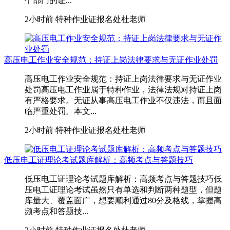
个部门的证...
2小时前
特种作业证报名处杜老师
高压电工作业安全规范：持证上岗法律要求与无证作业处罚
高压电工作业安全规范：持证上岗法律要求与无证作业
处罚高压电工作业属于特种作业，法律法规对持证上岗
有严格要求。无证从事高压电工作业不仅违法，而且面
临严重处罚。本文...
2小时前
特种作业证报名处杜老师
低压电工证理论考试题库解析：高频考点与答题技巧
低压电工证理论考试题库解析：高频考点与答题技巧低
压电工证理论考试虽然只有单选和判断两种题型，但题
库量大、覆盖面广，想要顺利通过80分及格线，掌握高
频考点和答题技...