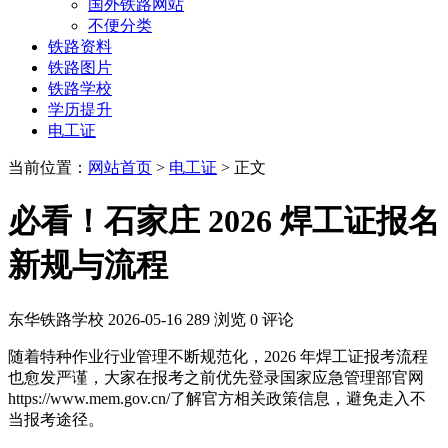
国外铁路网站
不便分类
铁路资料
铁路图片
铁路学校
学历提升
电工证
当前位置：
网站首页
>
电工证
> 正文
必看！石家庄 2026 焊工证报名
新规与流程
东华铁路学校
2026-05-16
289 浏览
0 评论
随着特种作业行业管理不断规范化，2026 年焊工证报考流程
也愈发严谨，大家在报考之前优先登录国家应急管理部官网
https://www.mem.gov.cn/了解官方相关政策信息，避免走入不
当报考途径。