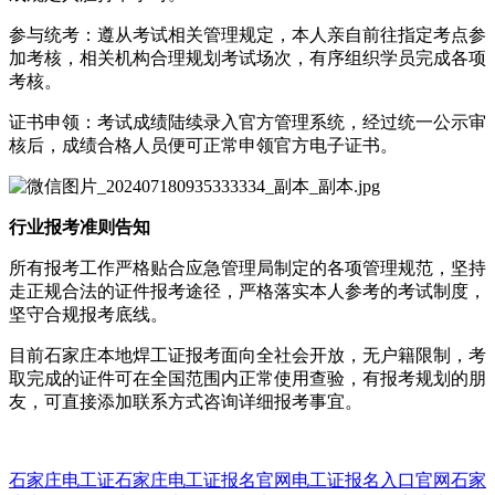
参与统考：遵从考试相关管理规定，本人亲自前往指定考点参
加考核，相关机构合理规划考试场次，有序组织学员完成各项
考核。
证书申领：考试成绩陆续录入官方管理系统，经过统一公示审
核后，成绩合格人员便可正常申领官方电子证书。
行业报考准则告知
所有报考工作严格贴合应急管理局制定的各项管理规范，坚持
走正规合法的证件报考途径，严格落实本人参考的考试制度，
坚守合规报考底线。
目前石家庄本地焊工证报考面向全社会开放，无户籍限制，考
取完成的证件可在全国范围内正常使用查验，有报考规划的朋
友，可直接添加联系方式咨询详细报考事宜。
石家庄电工证
石家庄电工证报名官网
电工证报名入口官网
石家