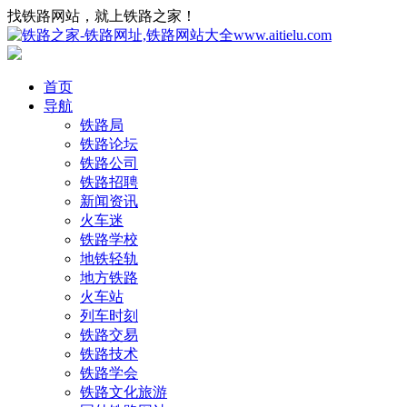
找铁路网站，就上铁路之家！
首页
导航
铁路局
铁路论坛
铁路公司
铁路招聘
新闻资讯
火车迷
铁路学校
地铁轻轨
地方铁路
火车站
列车时刻
铁路交易
铁路技术
铁路学会
铁路文化旅游