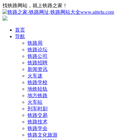
找铁路网站，就上铁路之家！
首页
导航
铁路局
铁路论坛
铁路公司
铁路招聘
新闻资讯
火车迷
铁路学校
地铁轻轨
地方铁路
火车站
列车时刻
铁路交易
铁路技术
铁路学会
铁路文化旅游