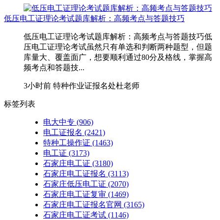
低压电工证理论考试题库解析：高频考点与答题技巧
低压电工证理论考试题库解析：高频考点与答题技巧低
压电工证理论考试虽然只有单选和判断两种题型，但题
库量大、覆盖面广，想要顺利通过80分及格线，掌握高
频考点和答题技...
3小时前
特种作业证报名处杜老师
标签列表
电大中专
(906)
电工证报名
(2421)
特种工操作证
(1463)
电工证
(3173)
石家庄电工证
(3180)
石家庄电工证报名
(3113)
石家庄低压电工证
(2070)
石家庄电工证复审
(1469)
石家庄电工证报名官网
(3165)
石家庄电工证考试
(1146)