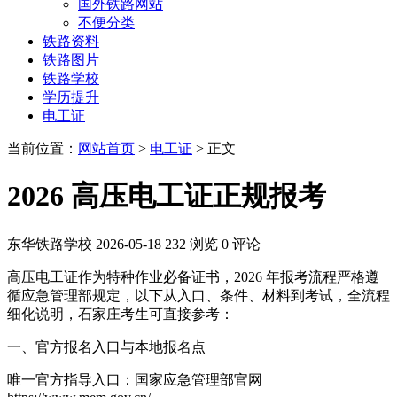
国外铁路网站
不便分类
铁路资料
铁路图片
铁路学校
学历提升
电工证
当前位置：
网站首页
>
电工证
> 正文
2026 高压电工证正规报考
东华铁路学校
2026-05-18
232 浏览
0 评论
高压电工证作为特种作业必备证书，2026 年报考流程严格遵
循应急管理部规定，以下从入口、条件、材料到考试，全流程
细化说明，石家庄考生可直接参考：
一、官方报名入口与本地报名点
唯一官方指导入口：国家应急管理部官网