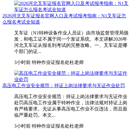
2026河北叉车证报名官网入口及考试报考指南：N1叉车证怎
么报名考试全知道
叉车证（N1特种设备作业人员证）由市场监督管理局颁
发，和电工证不属于同一个发证系统。本文讲解2026年
河北叉车证从报名到考试的完整攻略。一、叉车证是哪
个部门的证...
3小时前
特种作业证报名处杜老师
高压电工作业安全规范：持证上岗法律要求与无证作业处罚
高压电工作业安全规范：持证上岗法律要求与无证作业
处罚高压电工作业属于特种作业，法律法规对持证上岗
有严格要求。无证从事高压电工作业不仅违法，而且面
临严重处罚。本文...
3小时前
特种作业证报名处杜老师