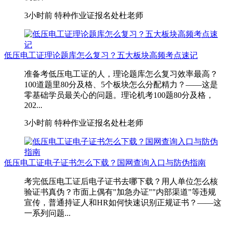
3小时前
特种作业证报名处杜老师
低压电工证理论题库怎么复习？五大板块高频考点速记
准备考低压电工证的人，理论题库怎么复习效率最高？
100道题里80分及格、5个板块怎么分配精力？——这是
零基础学员最关心的问题。理论机考100题80分及格，
202...
3小时前
特种作业证报名处杜老师
低压电工证电子证书怎么下载？国网查询入口与防伪指南
考完低压电工证后电子证书去哪下载？用人单位怎么核
验证书真伪？市面上偶有"加急办证""内部渠道"等违规
宣传，普通持证人和HR如何快速识别正规证书？——这
一系列问题...