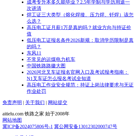
成考专升本多久能毕业？2.5年学制与学历用途一
次讲清
焊工证三大类型（熔化焊接、压力焊、钎焊）该怎
么选？
高压电工证月薪1万是真的吗？就业方向与持证价
值
低压电工证报名条件2026新规：取消学历限制是真
的吗？
东风11
不常见的运煤电力机车
中国铁路路徽大图
2026河北叉车证报名官网入口及考试报考指南：
N1叉车证怎么报名考试全知道
高压电工作业安全规范：持证上岗法律要求与无证
作业处罚
免责声明
|
关于我们
|
网站提交
aitielu.com 铁路之家 始于2008年
网站地图
冀ICP备2024075806号-1
冀公网安备13012302000747号