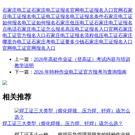
石家庄电工证
石家庄电工证报名官网
电工证报名入口官网
石家
庄电工证报名
电工证
电工证报名
电工证报名条件
石家庄电工证
如何报名
电工证如何报名
石家庄低压电工证
石家庄电工证报名
点电话
石家庄电工证怎么报名
高压电工证报名入口官网
石家庄
电工证官方报名入口
石家庄电工证报名流程
低压电工证
石家庄
哪里办电工证
石家庄考电工证要多少钱
石家庄电工证报名入口
官网
电工证官网报名入口
上一篇：
2026年高处作业证（登高证）考试内容与培训
教学说明
下一篇：
2026 年特种作业电工证官方报考与查询指南
相关推荐
焊工证三大类型（熔化焊接、压力焊、钎焊）该怎么选？
焊工证不止一种——根据应急管理局颁发的特种作业操