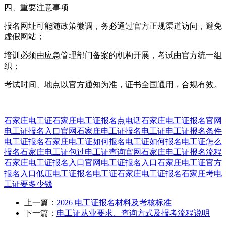
四、重要注意事项
报名网址可能随政策微调，务必通过官方正规渠道访问，避免
虚假网站；
培训必须由应急管理部门备案的机构开展，考试由官方统一组
织；
考试时间、地点以官方通知为准，证书全国通用，合规有效。
石家庄电工证
石家庄电工证报名点电话
石家庄电工证报名官网
电工证报名入口官网
石家庄电工证报名
电工证
电工证报名条件
电工证报名
石家庄电工证如何报名
电工证如何报名
电工证怎么
报名
石家庄电工证包过
电工证查询官网
石家庄电工证报名流程
石家庄电工证报名入口官网
电工证报名入口
石家庄电工证官方
报名入口
低压电工证报名
电工证石家庄电工证报名
石家庄考电
工证要多少钱
上一篇：
2026 电工证报名材料及考核标准
下一篇：
电工证从业要求、查询方式及报考流程说明