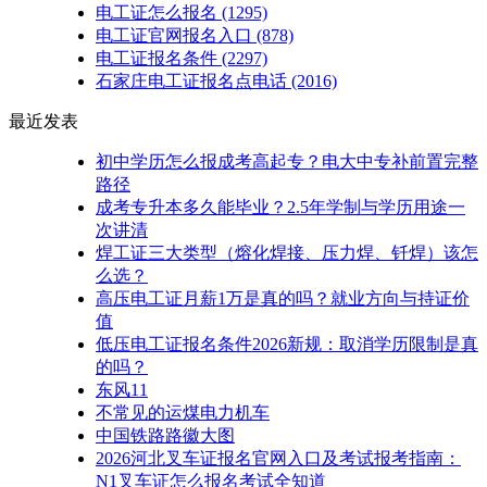
电工证怎么报名
(1295)
电工证官网报名入口
(878)
电工证报名条件
(2297)
石家庄电工证报名点电话
(2016)
最近发表
初中学历怎么报成考高起专？电大中专补前置完整
路径
成考专升本多久能毕业？2.5年学制与学历用途一
次讲清
焊工证三大类型（熔化焊接、压力焊、钎焊）该怎
么选？
高压电工证月薪1万是真的吗？就业方向与持证价
值
低压电工证报名条件2026新规：取消学历限制是真
的吗？
东风11
不常见的运煤电力机车
中国铁路路徽大图
2026河北叉车证报名官网入口及考试报考指南：
N1叉车证怎么报名考试全知道