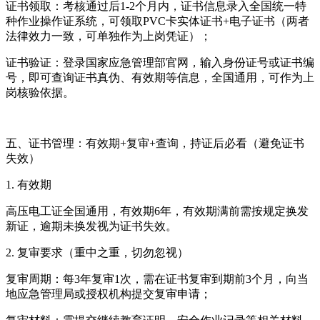
证书领取：考核通过后1-2个月内，证书信息录入全国统一特
种作业操作证系统，可领取PVC卡实体证书+电子证书（两者
法律效力一致，可单独作为上岗凭证）；
证书验证：登录国家应急管理部官网，输入身份证号或证书编
号，即可查询证书真伪、有效期等信息，全国通用，可作为上
岗核验依据。
五、证书管理：有效期+复审+查询，持证后必看（避免证书
失效）
1. 有效期
高压电工证全国通用，有效期6年，有效期满前需按规定换发
新证，逾期未换发视为证书失效。
2. 复审要求（重中之重，切勿忽视）
复审周期：每3年复审1次，需在证书复审到期前3个月，向当
地应急管理局或授权机构提交复审申请；