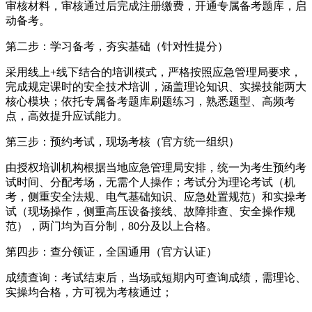
审核材料，审核通过后完成注册缴费，开通专属备考题库，启
动备考。
第二步：学习备考，夯实基础（针对性提分）
采用线上+线下结合的培训模式，严格按照应急管理局要求，
完成规定课时的安全技术培训，涵盖理论知识、实操技能两大
核心模块；依托专属备考题库刷题练习，熟悉题型、高频考
点，高效提升应试能力。
第三步：预约考试，现场考核（官方统一组织）
由授权培训机构根据当地应急管理局安排，统一为考生预约考
试时间、分配考场，无需个人操作；考试分为理论考试（机
考，侧重安全法规、电气基础知识、应急处置规范）和实操考
试（现场操作，侧重高压设备接线、故障排查、安全操作规
范），两门均为百分制，80分及以上合格。
第四步：查分领证，全国通用（官方认证）
成绩查询：考试结束后，当场或短期内可查询成绩，需理论、
实操均合格，方可视为考核通过；