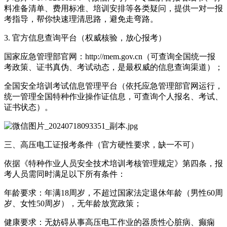
料准备清单、费用标准、培训安排等各类疑问，提供一对一报
考指导，帮你快速理清思路，避免走弯路。
3. 官方信息查询平台（权威核验，放心报考）
国家应急管理部官网：http://mem.gov.cn（可查询全国统一报
考政策、证书真伪、考试动态，是最权威的信息查询渠道）；
全国安全培训考试信息管理平台（依托应急管理部官网运行，
统一管理全国特种作业操作证信息，可查询个人报名、考试、
证书状态）。
三、高压电工证报考条件（官方硬性要求，缺一不可）
依据《特种作业人员安全技术培训考核管理规定》第四条，报
考人员需同时满足以下所有条件：
年龄要求：年满18周岁，不超过国家法定退休年龄（男性60周
岁、女性50周岁），无年龄放宽政策；
健康要求：无妨碍从事高压电工作业的器质性心脏病、癫痫