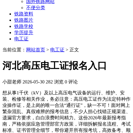
国外铁路网站
不便分类
铁路资料
铁路图片
铁路学校
学历提升
电工证
当前位置：
网站首页
>
电工证
> 正文
河北高压电工证报名入口
小甜老师
2026-05-30
282 浏览
0 评论
想从事1千伏（kV）及以上高压电气设备的运行、维护、安
装、检修等相关作业，务必注意：高压电工证作为法定特种作
业操作证，是上岗的唯一合法“通行证”，缺一不可！面对网上
繁杂混乱、真假难辨的报考信息，不少人担心找错正规渠道、
遗漏官方要求，白白浪费时间精力。这份2026年最新报考指
南，严格依据应急管理部官方政策，详细拆解报名流程、考试
标准、证书管理全细节，帮你避开所有报考坑，高效备考、顺