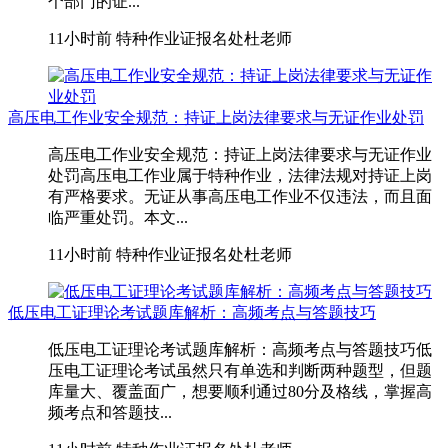
个部门的证...
11小时前
特种作业证报名处杜老师
高压电工作业安全规范：持证上岗法律要求与无证作业处罚
高压电工作业安全规范：持证上岗法律要求与无证作业
处罚高压电工作业属于特种作业，法律法规对持证上岗
有严格要求。无证从事高压电工作业不仅违法，而且面
临严重处罚。本文...
11小时前
特种作业证报名处杜老师
低压电工证理论考试题库解析：高频考点与答题技巧
低压电工证理论考试题库解析：高频考点与答题技巧低
压电工证理论考试虽然只有单选和判断两种题型，但题
库量大、覆盖面广，想要顺利通过80分及格线，掌握高
频考点和答题技...