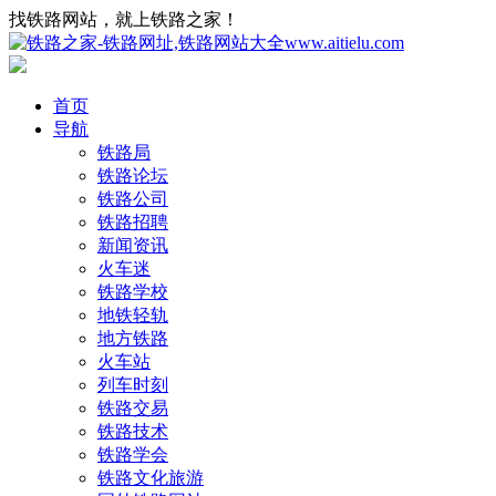
找铁路网站，就上铁路之家！
首页
导航
铁路局
铁路论坛
铁路公司
铁路招聘
新闻资讯
火车迷
铁路学校
地铁轻轨
地方铁路
火车站
列车时刻
铁路交易
铁路技术
铁路学会
铁路文化旅游