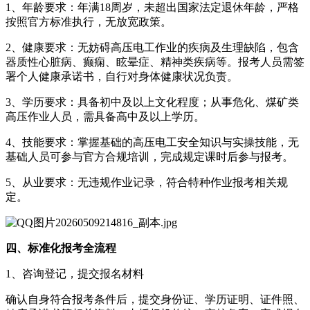
1、年龄要求：年满18周岁，未超出国家法定退休年龄，严格
按照官方标准执行，无放宽政策。
2、健康要求：无妨碍高压电工作业的疾病及生理缺陷，包含
器质性心脏病、癫痫、眩晕症、精神类疾病等。报考人员需签
署个人健康承诺书，自行对身体健康状况负责。
3、学历要求：具备初中及以上文化程度；从事危化、煤矿类
高压作业人员，需具备高中及以上学历。
4、技能要求：掌握基础的高压电工安全知识与实操技能，无
基础人员可参与官方合规培训，完成规定课时后参与报考。
5、从业要求：无违规作业记录，符合特种作业报考相关规
定。
四、标准化报考全流程
1、咨询登记，提交报名材料
确认自身符合报考条件后，提交身份证、学历证明、证件照、