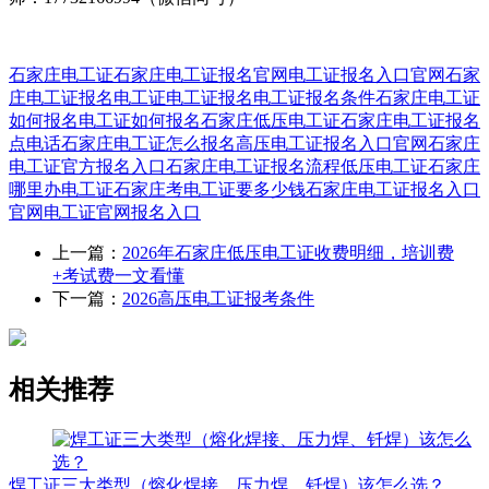
石家庄电工证
石家庄电工证报名官网
电工证报名入口官网
石家
庄电工证报名
电工证
电工证报名
电工证报名条件
石家庄电工证
如何报名
电工证如何报名
石家庄低压电工证
石家庄电工证报名
点电话
石家庄电工证怎么报名
高压电工证报名入口官网
石家庄
电工证官方报名入口
石家庄电工证报名流程
低压电工证
石家庄
哪里办电工证
石家庄考电工证要多少钱
石家庄电工证报名入口
官网
电工证官网报名入口
上一篇：
2026年石家庄低压电工证收费明细，培训费
+考试费一文看懂
下一篇：
2026高压电工证报考条件
相关推荐
焊工证三大类型（熔化焊接、压力焊、钎焊）该怎么选？