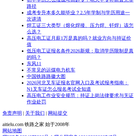
路径
成考专升本多久能毕业？2.5年学制与学历用途一
次讲清
焊工证三大类型（熔化焊接、压力焊、钎焊）该怎
么选？
高压电工证月薪1万是真的吗？就业方向与持证价
值
低压电工证报名条件2026新规：取消学历限制是真
的吗？
东风11
不常见的运煤电力机车
中国铁路路徽大图
2026河北叉车证报名官网入口及考试报考指南：
N1叉车证怎么报名考试全知道
高压电工作业安全规范：持证上岗法律要求与无证
作业处罚
免责声明
|
关于我们
|
网站提交
aitielu.com 铁路之家 始于2008年
网站地图