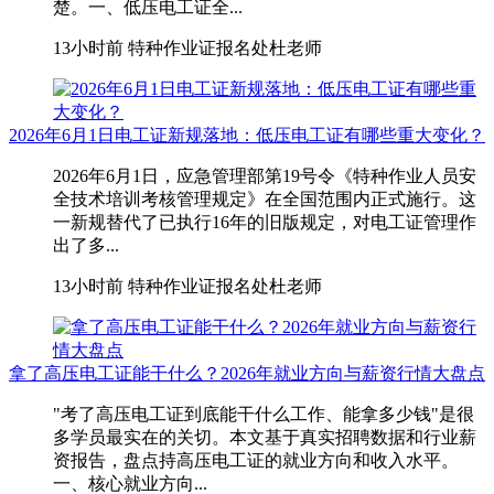
楚。一、低压电工证全...
13小时前
特种作业证报名处杜老师
2026年6月1日电工证新规落地：低压电工证有哪些重大变化？
2026年6月1日，应急管理部第19号令《特种作业人员安
全技术培训考核管理规定》在全国范围内正式施行。这
一新规替代了已执行16年的旧版规定，对电工证管理作
出了多...
13小时前
特种作业证报名处杜老师
拿了高压电工证能干什么？2026年就业方向与薪资行情大盘点
"考了高压电工证到底能干什么工作、能拿多少钱"是很
多学员最实在的关切。本文基于真实招聘数据和行业薪
资报告，盘点持高压电工证的就业方向和收入水平。
一、核心就业方向...