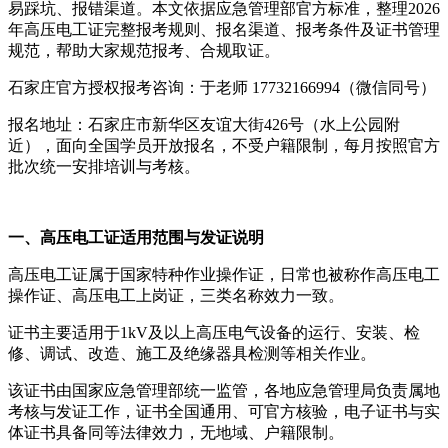
易踩坑、报错渠道。本文依据应急管理部官方标准，整理2026
年高压电工证完整报考规则、报名渠道、报考条件及证书管理
规范，帮助大家规范报考、合规取证。
石家庄官方授权报考咨询：于老师 17732166994（微信同号）
报名地址：石家庄市新华区友谊大街426号（水上公园附
近），面向全国学员开放报名，不受户籍限制，每月按照官方
批次统一安排培训与考核。
一、高压电工证适用范围与发证说明
高压电工证属于国家特种作业操作证，日常也被称作高压电工
操作证、高压电工上岗证，三类名称效力一致。
证书主要适用于1kV及以上高压电气设备的运行、安装、检
修、调试、改造、施工及绝缘器具检测等相关作业。
该证书由国家应急管理部统一监管，各地应急管理局负责属地
考核与发证工作，证书全国通用、可官方核验，电子证书与实
体证书具备同等法律效力，无地域、户籍限制。