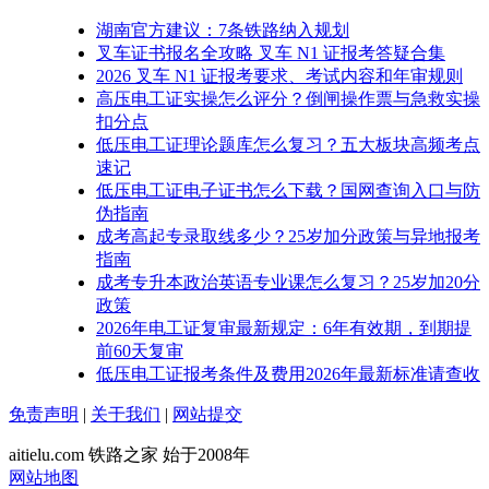
湖南官方建议：7条铁路纳入规划
叉车证书报名全攻略 叉车 N1 证报考答疑合集
2026 叉车 N1 证报考要求、考试内容和年审规则
高压电工证实操怎么评分？倒闸操作票与急救实操
扣分点
低压电工证理论题库怎么复习？五大板块高频考点
速记
低压电工证电子证书怎么下载？国网查询入口与防
伪指南
成考高起专录取线多少？25岁加分政策与异地报考
指南
成考专升本政治英语专业课怎么复习？25岁加20分
政策
2026年电工证复审最新规定：6年有效期，到期提
前60天复审
低压电工证报考条件及费用2026年最新标准请查收
免责声明
|
关于我们
|
网站提交
aitielu.com 铁路之家 始于2008年
网站地图