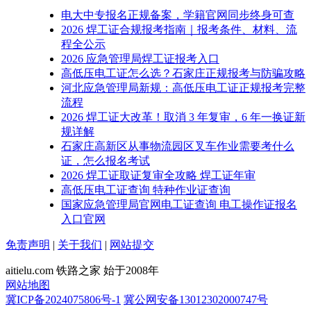
电大中专报名正规备案，学籍官网同步终身可查
2026 焊工证合规报考指南｜报考条件、材料、流
程全公示
2026 应急管理局焊工证报考入口
高低压电工证怎么选？石家庄正规报考与防骗攻略
河北应急管理局新规：高低压电工证正规报考完整
流程
2026 焊工证大改革！取消 3 年复审，6 年一换证新
规详解
石家庄高新区从事物流园区叉车作业需要考什么
证，怎么报名考试
2026 焊工证取证复审全攻略 焊工证年审
高低压电工证查询 特种作业证查询
国家应急管理局官网电工证查询 电工操作证报名
入口官网
免责声明
|
关于我们
|
网站提交
aitielu.com 铁路之家 始于2008年
网站地图
冀ICP备2024075806号-1
冀公网安备13012302000747号