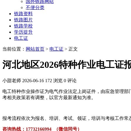
国外铁路网站
不便分类
铁路资料
铁路图片
铁路学校
学历提升
电工证
当前位置：
网站首页
>
电工证
> 正文
河北地区2026特种作业电工证
小甜老师
2026-06-16
172 浏览
0 评论
电工特种作业操作证为电气作业法定上岗证件，由应急管理部门
考相关政策若有调整，以官方最新通知为准。
报考流程依次为报名、培训、考试、领证，培训与考核工作常
咨询热线：17732166994 （微信同号）