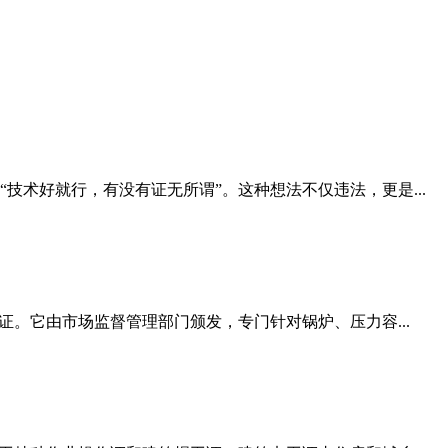
术好就行，有没有证无所谓”。这种想法不仅违法，更是...
。它由市场监督管理部门颁发，专门针对锅炉、压力容...