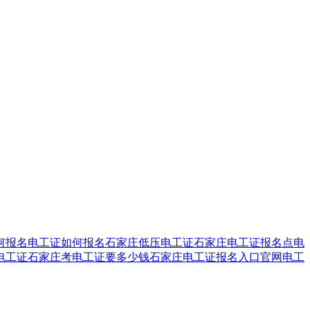
何报名
电工证如何报名
石家庄低压电工证
石家庄电工证报名点电
电工证
石家庄考电工证要多少钱
石家庄电工证报名入口官网
电工