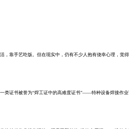
，靠手艺吃饭。但在现实中，仍有不少人抱有侥幸心理，觉得“技
类证书被誉为“焊工证中的高难度证书”——特种设备焊接作业证