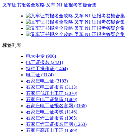
叉车证书报名全攻略 叉车 N1 证报考答疑合集
标签列表
电大中专
(906)
电工证报名
(2421)
特种工操作证
(1464)
电工证
(3174)
石家庄电工证
(3183)
石家庄电工证报名
(3113)
石家庄低压电工证
(2070)
石家庄电工证复审
(1469)
石家庄电工证报名官网
(3166)
石家庄电工证考试
(1146)
石家庄焊工证报名
(1065)
石家庄焊工证报名官网
(1263)
石家庄高压电工证
(1589)