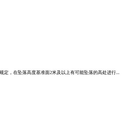
定，在坠落高度基准面2米及以上有可能坠落的高处进行...