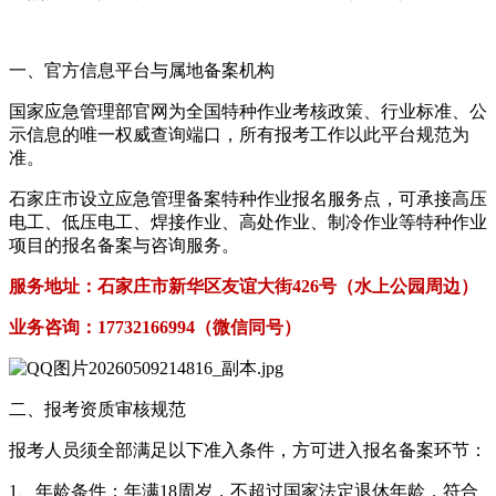
一、官方信息平台与属地备案机构
国家应急管理部官网为全国特种作业考核政策、行业标准、公
示信息的唯一权威查询端口，所有报考工作以此平台规范为
准。
石家庄市设立应急管理备案特种作业报名服务点，可承接高压
电工、低压电工、焊接作业、高处作业、制冷作业等特种作业
项目的报名备案与咨询服务。
服务地址：石家庄市新华区友谊大街426号（水上公园周边）
业务咨询：17732166994（微信同号）
二、报考资质审核规范
报考人员须全部满足以下准入条件，方可进入报名备案环节：
1、年龄条件：年满18周岁，不超过国家法定退休年龄，符合