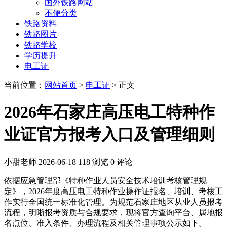
国外铁路网站
不便分类
铁路资料
铁路图片
铁路学校
学历提升
电工证
当前位置：
网站首页
>
电工证
> 正文
2026年石家庄高压电工特种作
业证官方报考入口及管理细则
小甜老师
2026-06-18
118 浏览
0 评论
依据应急管理部《特种作业人员安全技术培训考核管理规
定》，2026年度高压电工特种作业操作证报名、培训、考核工
作实行全国统一标准化管理。为规范石家庄地区从业人员报考
流程，明晰报考资质与合规要求，现将官方查询平台、属地报
名点位、准入条件、办理流程及相关管理事项公示如下。