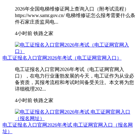
2026年全国电梯维修证网上查询入口（附考试流程）
https://www.samr.gov.cn/ 电梯维修证怎么报考需要什么条
件石家庄质监局电...
4小时前
铁路之家
电工证报名入口官网2026年考试（电工证网官网入口）
电工证报名入口官网2026年考试（电工证网官网入
口），在电力行业蓬勃发展的今天，电工证作为从业必
备资质，其报考流程和考试时间备受关注。本文将为您
详细梳理202...
4小时前
铁路之家
电工证报名入口官网2026年考试 电工证网官网入口（报名网
址）