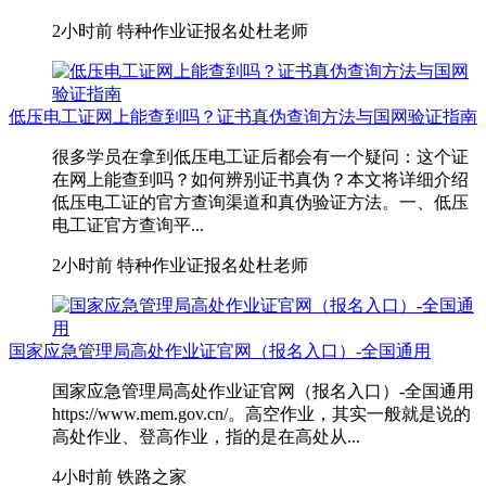
2小时前
特种作业证报名处杜老师
低压电工证网上能查到吗？证书真伪查询方法与国网验证指南
很多学员在拿到低压电工证后都会有一个疑问：这个证
在网上能查到吗？如何辨别证书真伪？本文将详细介绍
低压电工证的官方查询渠道和真伪验证方法。一、低压
电工证官方查询平...
2小时前
特种作业证报名处杜老师
国家应急管理局高处作业证官网（报名入口）-全国通用
国家应急管理局高处作业证官网（报名入口）-全国通用
https://www.mem.gov.cn/。高空作业，其实一般就是说的
高处作业、登高作业，指的是在高处从...
4小时前
铁路之家