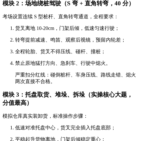
模块 2：场地绕桩驾驶（S 弯 + 直角转弯，40 分）
考场设置连续 S 型桩杆、直角转弯通道，全程要求：
货叉离地 10-20cm，门架后倾，低速匀速行驶；
转弯提前减速、鸣笛、观察后视镜，预留内轮差；
全程轮胎、货叉不得压线、碰杆、撞桩；
禁止原地猛打方向、急刹车、行驶中熄火。
严重扣分红线：碰倒桩杆、车身压线、路线走错、熄火
两次直接不合格。
模块 3：托盘取货、堆垛、拆垛（实操核心大题，
分值最高）
模拟仓库真实装卸货，标准操作步骤：
低速对准托盘中心，货叉完全插入托盘底部；
平稳起升货物离地，门架后倾稳定重心；