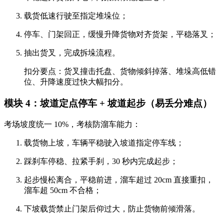
载货低速行驶至指定堆垛位；
停车、门架回正，缓慢升降货物对齐货架，平稳落叉；
抽出货叉，完成拆垛流程。
扣分要点：货叉撞击托盘、货物倾斜掉落、堆垛高低错
位、升降速度过快大幅扣分。
模块 4：坡道定点停车 + 坡道起步（易丢分难点）
考场坡度统一 10%，考核防溜车能力：
载货物上坡，车辆平稳驶入坡道指定停车线；
踩刹车停稳、拉紧手刹，30 秒内完成起步；
起步慢松离合，平稳前进，溜车超过 20cm 直接重扣，
溜车超 50cm 不合格；
下坡载货禁止门架后仰过大，防止货物前倾滑落。