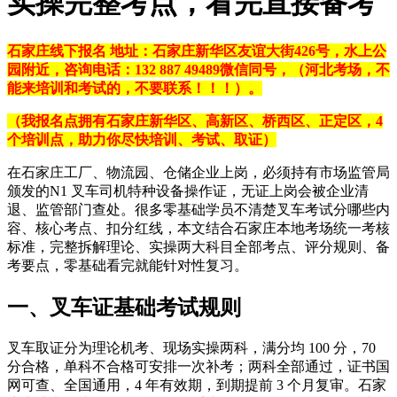
实操完整考点，看完直接备考
石家庄线下报名 地址：石家庄新华区友谊大街426号，水上公
园附近，咨询电话：132 887 49489微信同号，（河北考场，不
能来培训和考试的，不要联系！！！）。
（我报名点拥有石家庄新华区、高新区、桥西区、正定区，4
个培训点，助力你尽快培训、考试、取证）
在石家庄工厂、物流园、仓储企业上岗，必须持有市场监管局
颁发的
N1 叉车司机特种设备操作证
，无证上岗会被企业清
退、监管部门查处。很多零基础学员不清楚叉车考试分哪些内
容、核心考点、扣分红线，本文结合石家庄本地考场统一考核
标准，完整拆解理论、实操两大科目全部考点、评分规则、备
考要点，零基础看完就能针对性复习。
一、叉车证基础考试规则
叉车取证分为
理论机考
、
现场实操
两科，满分均 100 分，
70
分合格
，单科不合格可安排一次补考；两科全部通过，证书国
网可查、全国通用，4 年有效期，到期提前 3 个月复审。石家