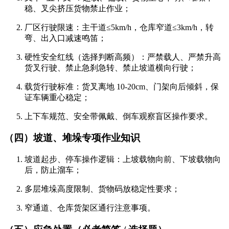
稳、叉尖挤压货物禁止作业；
厂区行驶限速：主干道≤5km/h，仓库窄道≤3km/h，转
弯、出入口减速鸣笛；
硬性安全红线（选择判断高频）：严禁载人、严禁升高
货叉行驶、禁止急刹急转、禁止坡道横向行驶；
载货行驶标准：货叉离地 10-20cm、门架向后倾斜，保
证车辆重心稳定；
上下车规范、安全带佩戴、倒车观察盲区操作要求。
（四）坡道、堆垛专项作业知识
坡道起步、停车操作逻辑：上坡载物向前、下坡载物向
后，防止溜车；
多层堆垛高度限制、货物码放稳定性要求；
窄通道、仓库货架区通行注意事项。