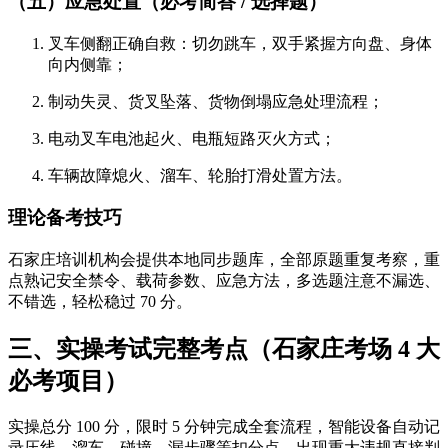
（五）应急处置（必考简答 / 选择题）
叉车侧翻正确自救：切勿跳车，双手紧握方向盘、身体
向内侧靠；
制动失灵、货叉坠落、货物倒塌应急处理流程；
电动叉车电池起火、电瓶短路灭火方式；
车辆故障熄火、溜车、轮胎打滑处置方法。
理论备考技巧
石家庄培训机构会提供本地同步题库，全部原题重复考察，重
点熟记安全禁令、载荷参数、应急方法，多选题注意不漏选、
不错选，轻松稳过 70 分。
三、实操考试完整考点（石家庄考场 4 大
必考项目）
实操总分 100 分，限时 5 分钟完成全套流程，智能设备自动记
录压线、溜车、碰撞、漏步骤等扣分点，
出现重大违规直接判