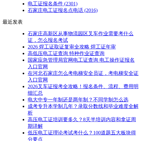
电工证报名条件
(2301)
石家庄电工证报名点电话
(2016)
最近发表
石家庄高新区从事物流园区叉车作业需要考什么
证，怎么报名考试
2026 焊工证取证复审全攻略 焊工证年审
高低压电工证查询 特种作业证查询
国家应急管理局官网电工证查询 电工操作证报名
入口官网
在河北石家庄怎么考电梯安全员证，考电梯安全证
入口官网
2026叉车证报考全攻略！报名条件、流程、费用明
细汇总
电大中专一年制还是两年制？不同学制怎么选
成考专升本学制几年？录取分数线和毕业难度全解
析
高压电工证培训要多久？8天半培训内容和拿证周
期详解
低压电工证理论考试考什么？100道题五大板块得
分要点