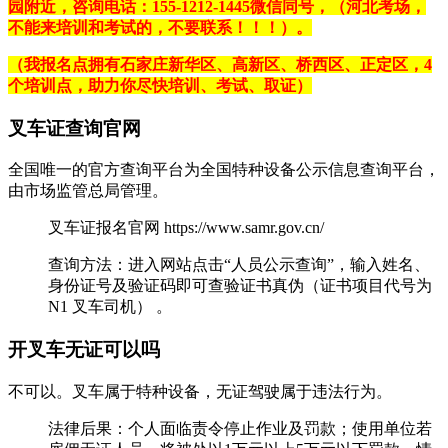
园附近，咨询电话：155-1212-1445微信同号，（河北考场，
不能来培训和考试的，不要联系！！！）。
（我报名点拥有石家庄新华区、高新区、桥西区、正定区，4
个培训点，助力你尽快培训、考试、取证）
叉车证查询官网
全国唯一的官方查询平台为‌全国特种设备公示信息查询平台‌，
由市场监管总局管理。
‌叉车证报名官网 https://www.samr.gov.cn/
‌查询方法‌：进入网站点击“人员公示查询”，输入‌姓名‌、‌
身份证号‌及验证码即可查验证书真伪（证书项目代号为‌
N1 叉车司机‌） 。‌‌
开叉车无证可以吗
‌不可以‌。叉车属于特种设备，无证驾驶属于违法行为。
‌法律后果‌：个人面临责令停止作业及罚款；使用单位若