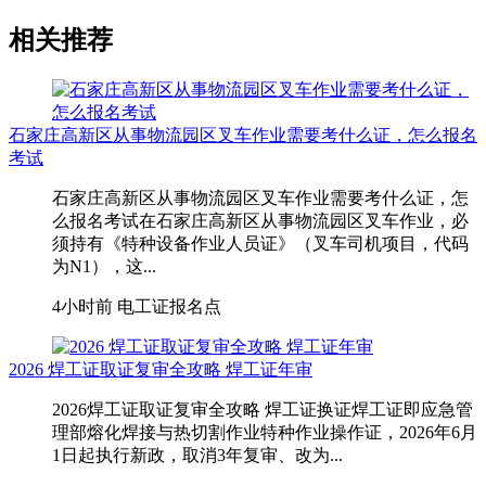
相关推荐
石家庄高新区从事物流园区叉车作业需要考什么证，怎么报名
考试
石家庄高新区从事物流园区叉车作业需要考什么证，怎
么报名考试在石家庄高新区从事物流园区叉车作业，‌必
须持有《特种设备作业人员证》（叉车司机项目，代码
为N1）‌，这...
4小时前
电工证报名点
2026 焊工证取证复审全攻略 焊工证年审
2026焊工证取证复审全攻略 焊工证换证焊工证即应急管
理部熔化焊接与热切割作业特种作业操作证，2026年6月
1日起执行新政，取消3年复审、改为...