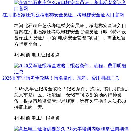
在河北石家庄怎么考电梯安全员证，考电梯安全证入口官网
在河北石家庄怎么考电梯安全员证，考电梯安全证入口
官网在河北石家庄考取‌电梯安全管理员证‌（即《特种设
备作业人员证》中的“电梯安全管理”项目），需通过官
方指定平台...
4小时前
电工证报名点
2026叉车证报考全攻略！报名条件、流程、费用明细汇总
2026叉车证报考全攻略！报名条件、流程、费用明细汇
总叉车是厂区、物流园、仓储车间必备的场内特种设
备，根据市场监督管理局规定，所有叉车操作人员必须
持证上岗，无...
4小时前
电工证报名点