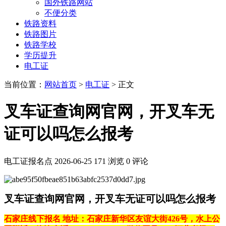
国外铁路网站
不便分类
铁路资料
铁路图片
铁路学校
学历提升
电工证
当前位置：
网站首页
>
电工证
> 正文
叉车证查询网官网，开叉车无
证可以吗怎么报考
电工证报名点
2026-06-25
171 浏览
0 评论
叉车证查询网官网，开叉车无证可以吗怎么报考
石家庄线下报名 地址：石家庄新华区友谊大街426号，水上公