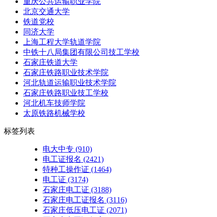
重庆公共运输职业学院
北京交通大学
铁道党校
同济大学
上海工程大学轨道学院
中铁十八局集团有限公司技工学校
石家庄铁道大学
石家庄铁路职业技术学院
河北轨道运输职业技术学院
石家庄铁路职业技工学校
河北机车技师学院
太原铁路机械学校
标签列表
电大中专
(910)
电工证报名
(2421)
特种工操作证
(1464)
电工证
(3174)
石家庄电工证
(3188)
石家庄电工证报名
(3116)
石家庄低压电工证
(2071)