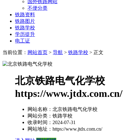
国外铁路网站
不便分类
铁路资料
铁路图片
铁路学校
学历提升
电工证
当前位置：
网站首页
>
导航
>
铁路学校
> 正文
北京铁路电气化学校
https://www.jtdx.com.cn/
网站名称：
北京铁路电气化学校
网站分类：
铁路学校
收录时间：
2024-07-31
网站地址：
https://www.jtdx.com.cn/