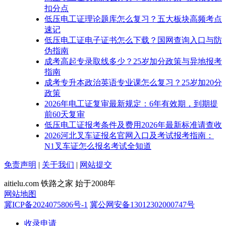
扣分点
低压电工证理论题库怎么复习？五大板块高频考点
速记
低压电工证电子证书怎么下载？国网查询入口与防
伪指南
成考高起专录取线多少？25岁加分政策与异地报考
指南
成考专升本政治英语专业课怎么复习？25岁加20分
政策
2026年电工证复审最新规定：6年有效期，到期提
前60天复审
低压电工证报考条件及费用2026年最新标准请查收
2026河北叉车证报名官网入口及考试报考指南：
N1叉车证怎么报名考试全知道
免责声明
|
关于我们
|
网站提交
aitielu.com 铁路之家 始于2008年
网站地图
冀ICP备2024075806号-1
冀公网安备13012302000747号
收录申请