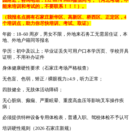
园附近，咨询电话：
132 8874 9489
微信同号，（河北考场，不
能来培训和考试的，不要联系！！！）。
（我报名点拥有石家庄新华区、高新区、桥西区、正定区，4
个培训点，助力你尽快培训、考试、取证）
年龄：18–60 周岁，男女不限，外地来石务工无需居住证，本
地、外地户籍同等报名
学历：初中及以上；毕业证丢失可用户口本学历页、学校开具
证明，不用补办证件
身体健康硬性要求（石家庄考场严格核查）
无色盲、色弱，矫正 / 裸眼视力≥4.9，听力正常；
四肢健全，无肢体活动障碍；
无心脏病、癫痫、严重眩晕、重度高血压等影响叉车操作疾
病；
必须提供特种设备专用体检表，普通入职、驾校体检不予认可
培训硬性规则（2026 石家庄新规）