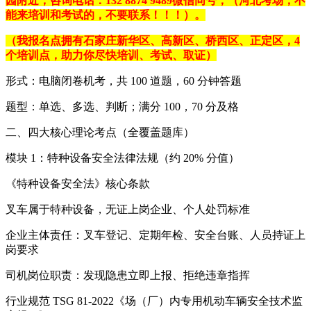
园附近，咨询电话：
132 8874 9489
微信同号，（河北考场，不
能来培训和考试的，不要联系！！！）。
（我报名点拥有石家庄新华区、高新区、桥西区、正定区，4
个培训点，助力你尽快培训、考试、取证）
形式：电脑闭卷机考，共 100 道题，60 分钟答题
题型：单选、多选、判断；满分 100，70 分及格
二、四大核心理论考点（全覆盖题库）
模块 1：特种设备安全法律法规（约 20% 分值）
《特种设备安全法》核心条款
叉车属于特种设备，无证上岗企业、个人处罚标准
企业主体责任：叉车登记、定期年检、安全台账、人员持证上
岗要求
司机岗位职责：发现隐患立即上报、拒绝违章指挥
行业规范 TSG 81-2022《场（厂）内专用机动车辆安全技术监