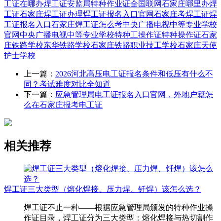
工证在哪办
焊工证
安监局特种作业证全国联网
石家庄哪里办焊
工证
石家庄焊工证办理
焊工证报名入口官网
石家庄考焊工证
焊
工证报名入口
石家庄焊工证怎么考
中央广播电视中等专业学校
官网
中央广播电视中等专业学校
特种工操作证
特种操作证
石家
庄铁路学校
东华铁路学校
石家庄铁路职业技工学校
石家庄天使
护士学校
上一篇：
2026河北高压电工证报名条件和低压有什么不
同？考试难度对比全知道
下一篇：
应急管理局电工证报名入口官网，外地户籍怎
么在石家庄报考电工证
相关推荐
焊工证三大类型（熔化焊接、压力焊、钎焊）该怎么选？
焊工证不止一种——根据应急管理局颁发的特种作业操
作证目录，焊工证分为三大类型：熔化焊接与热切割作