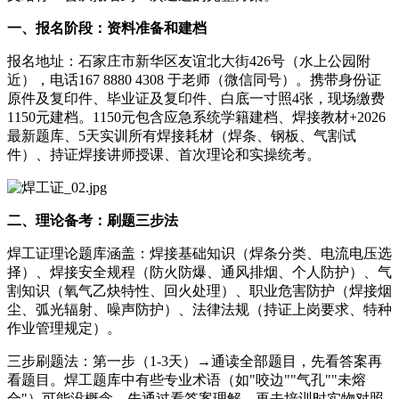
一、报名阶段：资料准备和建档
报名地址：石家庄市新华区友谊北大街426号（水上公园附
近），电话167 8880 4308 于老师（微信同号）。携带身份证
原件及复印件、毕业证及复印件、白底一寸照4张，现场缴费
1150元建档。1150元包含应急系统学籍建档、焊接教材+2026
最新题库、5天实训所有焊接耗材（焊条、钢板、气割试
件）、持证焊接讲师授课、首次理论和实操统考。
二、理论备考：刷题三步法
焊工证理论题库涵盖：焊接基础知识（焊条分类、电流电压选
择）、焊接安全规程（防火防爆、通风排烟、个人防护）、气
割知识（氧气乙炔特性、回火处理）、职业危害防护（焊接烟
尘、弧光辐射、噪声防护）、法律法规（持证上岗要求、特种
作业管理规定）。
三步刷题法：第一步（1-3天）→通读全部题目，先看答案再
看题目。焊工题库中有些专业术语（如"咬边""气孔""未熔
合"）可能没概念，先通过看答案理解，再去培训时实物对照