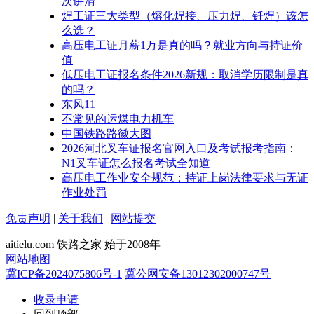
次讲清
焊工证三大类型（熔化焊接、压力焊、钎焊）该怎
么选？
高压电工证月薪1万是真的吗？就业方向与持证价
值
低压电工证报名条件2026新规：取消学历限制是真
的吗？
东风11
不常见的运煤电力机车
中国铁路路徽大图
2026河北叉车证报名官网入口及考试报考指南：
N1叉车证怎么报名考试全知道
高压电工作业安全规范：持证上岗法律要求与无证
作业处罚
免责声明
|
关于我们
|
网站提交
aitielu.com 铁路之家 始于2008年
网站地图
冀ICP备2024075806号-1
冀公网安备13012302000747号
收录申请