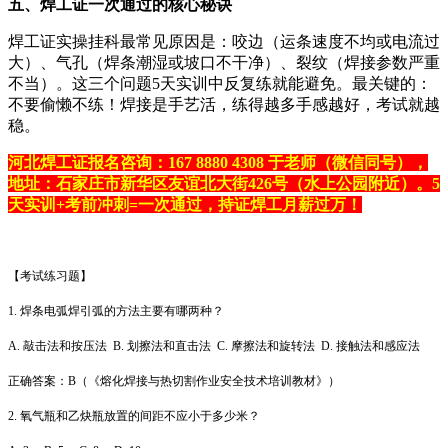
五、焊工证一次通过的核心秘诀
焊工证实操挂科最常见原因是：咬边（运条速度不均或电流过
大）、气孔（焊条潮湿或坡口不干净）、裂纹（焊接参数严重
不当）。这三个问题5天实训中反复练就能避免。最关键的：
不要偷懒不练！焊接是手艺活，练得越多手感越好，考试就越
稳。
河北焊工证报名咨询：167 8880 4308 于老师（微信同号），
地址：石家庄市新华区友谊北大街426号（水上公园附近）。5
天实训+考前冲刺=一次通过，持证焊工月薪过万！
【考试练习题】
1. 焊条电弧焊引弧的方法主要有哪两种？
A. 敲击法和按压法 B. 划擦法和直击法 C. 摩擦法和旋转法 D. 接触法和感应法
正确答案：B（《熔化焊接与热切割作业安全技术培训教材》）
2. 氧气瓶和乙炔瓶放置的间距不应小于多少米？