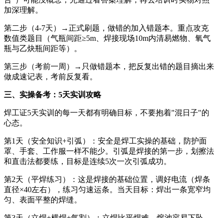
加深理解。
第二步（4-7天）→正式刷题，做错的加入错题本。重点攻克
数值类题目（气瓶间距≥5m、焊接现场10m内清易燃物、氧气
瓶与乙炔瓶间距等）。
第三步（考前一周）→只做错题本，把反复出错的题目摘出来
做成速记表，考前反复看。
三、实操备考：5天实训攻略
焊工证5天实训的每一天都有明确目标，不要抱着"混日子"的
心态。
第1天（安全知识+引弧）：安全是焊工实操的基础，防护面
罩、手套、工作服一样不能少。引弧是焊接的第一步，划擦法
和直击法都要练，目标是连续5次一次引弧成功。
第2天（平焊练习）：这是焊接的基础位置，调好电流（焊条
直径×40左右），练习匀速运条。当天目标：焊出一条宽窄均
匀、表面平整的焊缝。
第3天（立焊+横焊+气割）：立焊比平焊难，熔池容易下坠。