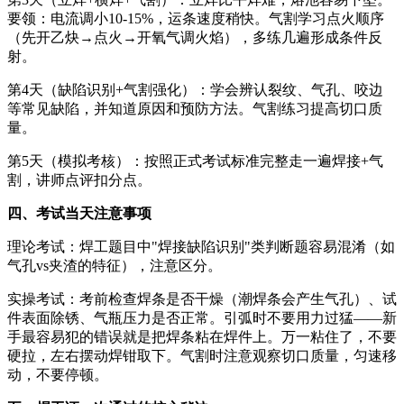
要领：电流调小10-15%，运条速度稍快。气割学习点火顺序
（先开乙炔→点火→开氧气调火焰），多练几遍形成条件反
射。
第4天（缺陷识别+气割强化）：学会辨认裂纹、气孔、咬边
等常见缺陷，并知道原因和预防方法。气割练习提高切口质
量。
第5天（模拟考核）：按照正式考试标准完整走一遍焊接+气
割，讲师点评扣分点。
四、考试当天注意事项
理论考试：焊工题目中"焊接缺陷识别"类判断题容易混淆（如
气孔vs夹渣的特征），注意区分。
实操考试：考前检查焊条是否干燥（潮焊条会产生气孔）、试
件表面除锈、气瓶压力是否正常。引弧时不要用力过猛——新
手最容易犯的错误就是把焊条粘在焊件上。万一粘住了，不要
硬拉，左右摆动焊钳取下。气割时注意观察切口质量，匀速移
动，不要停顿。