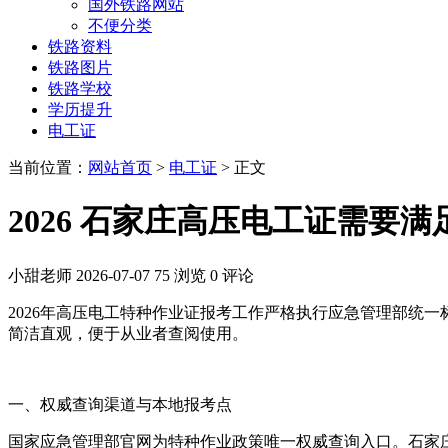
国外铁路网站
不便分类
铁路资料
铁路图片
铁路学校
学历提升
电工证
当前位置：
网站首页
>
电工证
> 正文
2026 石家庄高压电工证需要
小甜老师
2026-07-07
75 浏览
0 评论
2026年高压电工特种作业证报考工作严格执行应急管理部统
简洁直观，便于从业者查阅使用。
一、权威查询渠道与本地报考点
国家应急管理部官网为特种作业政策唯一权威查询入口。石家