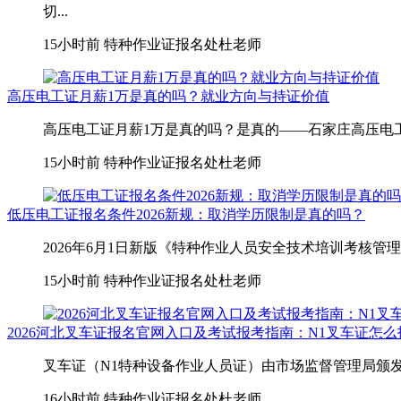
切...
15小时前
特种作业证报名处杜老师
高压电工证月薪1万是真的吗？就业方向与持证价值
高压电工证月薪1万是真的吗？是真的——石家庄高压电工月薪1
15小时前
特种作业证报名处杜老师
低压电工证报名条件2026新规：取消学历限制是真的吗？
2026年6月1日新版《特种作业人员安全技术培训考核管
15小时前
特种作业证报名处杜老师
2026河北叉车证报名官网入口及考试报考指南：N1叉车证怎
叉车证（N1特种设备作业人员证）由市场监督管理局颁发
16小时前
特种作业证报名处杜老师