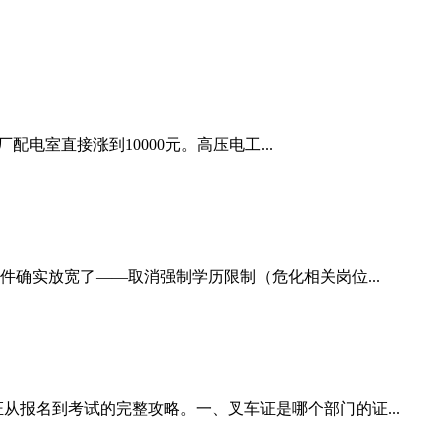
配电室直接涨到10000元。高压电工...
件确实放宽了——取消强制学历限制（危化相关岗位...
从报名到考试的完整攻略。一、叉车证是哪个部门的证...