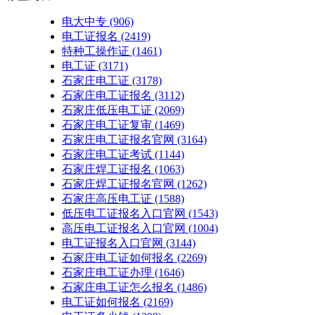
电大中专
(906)
电工证报名
(2419)
特种工操作证
(1461)
电工证
(3171)
石家庄电工证
(3178)
石家庄电工证报名
(3112)
石家庄低压电工证
(2069)
石家庄电工证复审
(1469)
石家庄电工证报名官网
(3164)
石家庄电工证考试
(1144)
石家庄焊工证报名
(1063)
石家庄焊工证报名官网
(1262)
石家庄高压电工证
(1588)
低压电工证报名入口官网
(1543)
高压电工证报名入口官网
(1004)
电工证报名入口官网
(3144)
石家庄电工证如何报名
(2269)
石家庄电工证办理
(1646)
石家庄电工证怎么报名
(1486)
电工证如何报名
(2169)