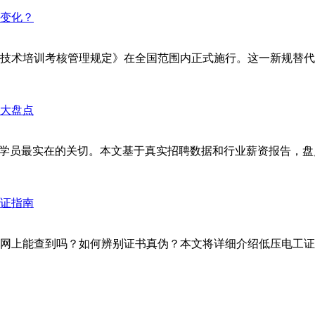
安全技术培训考核管理规定》在全国范围内正式施行。这一新规替代了
学员最实在的关切。本文基于真实招聘数据和行业薪资报告，盘点
网上能查到吗？如何辨别证书真伪？本文将详细介绍低压电工证