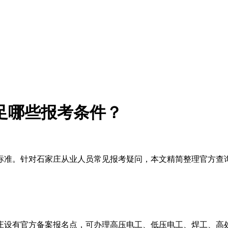
满足哪些报考条件？
一标准。针对石家庄从业人员常见报考疑问，本文精简整理官方
庄设有官方备案报名点，可办理高压电工、低压电工、焊工、高