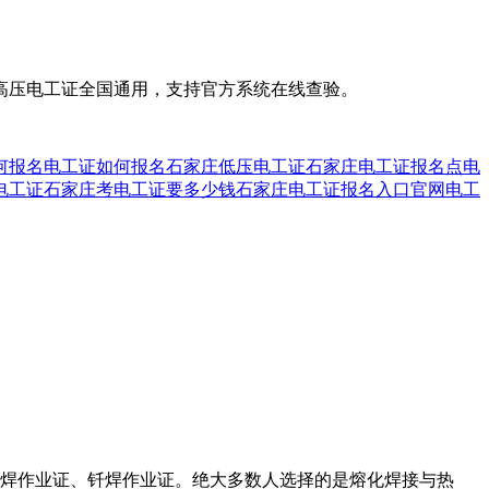
高压电工证全国通用，支持官方系统在线查验。
何报名
电工证如何报名
石家庄低压电工证
石家庄电工证报名点电
电工证
石家庄考电工证要多少钱
石家庄电工证报名入口官网
电工
焊作业证、钎焊作业证。绝大多数人选择的是熔化焊接与热