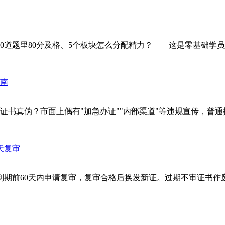
题里80分及格、5个板块怎么分配精力？——这是零基础学员最关心
书真伪？市面上偶有"加急办证""内部渠道"等违规宣传，普通持
期前60天内申请复审，复审合格后换发新证。过期不审证书作废，