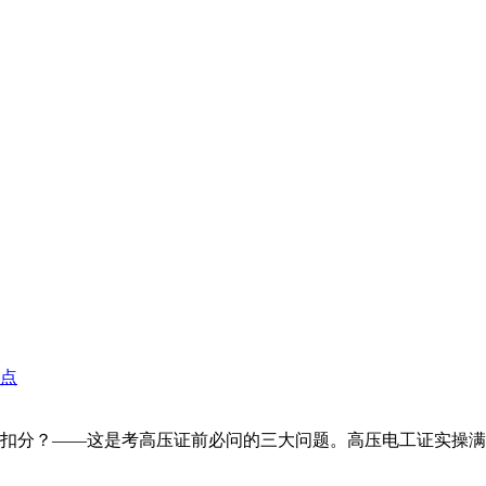
？——这是考高压证前必问的三大问题。高压电工证实操满分100分