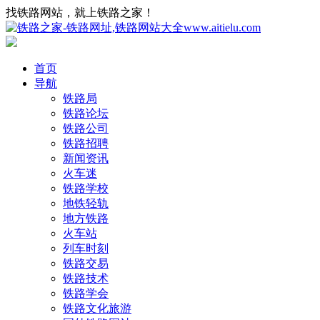
找铁路网站，就上铁路之家！
首页
导航
铁路局
铁路论坛
铁路公司
铁路招聘
新闻资讯
火车迷
铁路学校
地铁轻轨
地方铁路
火车站
列车时刻
铁路交易
铁路技术
铁路学会
铁路文化旅游