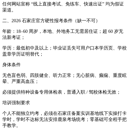
任何网站宣称 “线上直接考试、免练车、快速出证” 均为假证
渠道。
二、2026 石家庄官方硬性报考条件（缺一不可）
年龄：18–60 周岁，本地、外地务工无需居住证；超 60 岁无
法新考证；
学历：最低初中及以上；毕业证丢失可用户口本学历页、学校
盖章学历证明替代；
身体条件
无色盲色弱、四肢健全、听力正常；无心脏病、癫痫、重度眩
晕、严重高血压；
必须提供特种设备专用体检表，普通入职 / 驾校体检无效；
培训强制要求
个人不能独立约考，必须在石家庄备案实训基地线下实操打卡
学时，学时不达标无法安排鹿泉考场统考；零基础可全程手把
手教学。