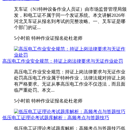
叉车证（N1特种设备作业人员证）由市场监督管理局颁
发，和电工证不属于同一个发证系统。本文讲解2026年
河北叉车证从报名到考试的完整攻略。一、叉车证是哪
个部门的证...
5小时前
特种作业证报名处杜老师
高压电工作业安全规范：持证上岗法律要求与无证作业处罚
高压电工作业安全规范：持证上岗法律要求与无证作业
处罚高压电工作业属于特种作业，法律法规对持证上岗
有严格要求。无证从事高压电工作业不仅违法，而且面
临严重处罚。本文...
5小时前
特种作业证报名处杜老师
低压电工证理论考试题库解析：高频考点与答题技巧
低压电工证理论考试题库解析：高频考点与答题技巧低