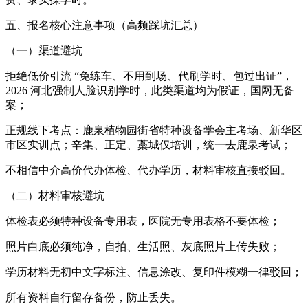
五、报名核心注意事项（高频踩坑汇总）
（一）渠道避坑
拒绝低价引流 “免练车、不用到场、代刷学时、包过出证”，
2026 河北强制人脸识别学时，此类渠道均为假证，国网无备
案；
正规线下考点：鹿泉植物园街省特种设备学会主考场、新华区
市区实训点；辛集、正定、藁城仅培训，统一去鹿泉考试；
不相信中介高价代办体检、代办学历，材料审核直接驳回。
（二）材料审核避坑
体检表必须特种设备专用表，医院无专用表格不要体检；
照片白底必须纯净，自拍、生活照、灰底照片上传失败；
学历材料无初中文字标注、信息涂改、复印件模糊一律驳回；
所有资料自行留存备份，防止丢失。