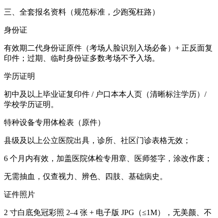
三、全套报名资料（规范标准，少跑冤枉路）
身份证
有效期二代身份证原件（考场人脸识别入场必备）+ 正反面复
印件；过期、临时身份证多数考场不予入场。
学历证明
初中及以上毕业证复印件 / 户口本本人页（清晰标注学历）/
学校学历证明。
特种设备专用体检表（原件）
县级及以上公立医院出具，诊所、社区门诊表格无效；
6 个月内有效，加盖医院体检专用章、医师签字，涂改作废；
无需抽血，仅查视力、辨色、四肢、基础病史。
证件照片
2 寸白底免冠彩照 2–4 张 + 电子版 JPG（≤1M），无美颜、不