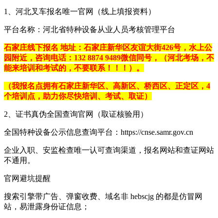
1、河北叉车报名唯一官网（线上填报资料）
平台名称：河北省特种设备从业人员考核管理平台
石家庄线下报名 地址：石家庄新华区友谊大街426号，水上公
园附近，咨询电话：
132 8874 9489
微信同号，（河北考场，不
能来培训和考试的，不要联系！！！）。
（我报名点拥有石家庄新华区、高新区、桥西区、正定区，4
个培训点，助力你尽快培训、考试、取证）
2、证书真伪全国查询官网（取证核验用）
全国特种设备公示信息查询平台：https://cnse.samr.gov.cn
企业入职、安监检查唯一认可查询渠道，报名网站和查证网站
不通用。
官网避坑提醒
搜索引擎带广告、弹窗收费、域名非 hebscjg 的都是仿冒网
站，易泄露身份证信息；