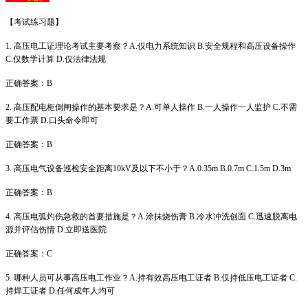
【考试练习题】
1. 高压电工证理论考试主要考察？A.仅电力系统知识 B.安全规程和高压设备操作
C.仅数学计算 D.仅法律法规
正确答案：B
2. 高压配电柜倒闸操作的基本要求是？A.可单人操作 B.一人操作一人监护 C.不需
要工作票 D.口头命令即可
正确答案：B
3. 高压电气设备巡检安全距离10kV及以下不小于？A.0.35m B.0.7m C.1.5m D.3m
正确答案：B
4. 高压电弧灼伤急救的首要措施是？A.涂抹烧伤膏 B.冷水冲洗创面 C.迅速脱离电
源并评估伤情 D.立即送医院
正确答案：C
5. 哪种人员可从事高压电工作业？A.持有效高压电工证者 B.仅持低压电工证者 C.
持焊工证者 D.任何成年人均可