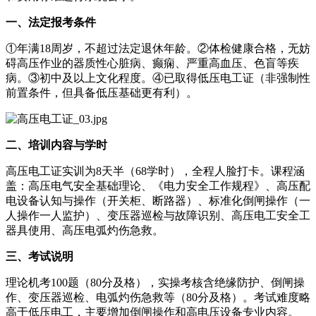
一、法定报考条件
①年满18周岁，不超过法定退休年龄。②体检健康合格，无妨
碍高压作业的器质性心脏病、癫痫、严重高血压、色盲等疾
病。③初中及以上文化程度。④已取得低压电工证（非强制性
前置条件，但具备低压基础更有利）。
二、培训内容与学时
高压电工证实训为8天半（68学时），全程人脸打卡。课程涵
盖：高压电气安全基础理论、《电力安全工作规程》、高压配
电设备认知与操作（开关柜、断路器）、标准化倒闸操作（一
人操作一人监护）、变压器巡检与故障识别、高压电工安全工
器具使用、高压电弧灼伤急救。
三、考试说明
理论机考100题（80分及格），实操考核含绝缘防护、倒闸操
作、变压器巡检、电弧灼伤急救等（80分及格）。考试难度略
高于低压电工，主要增加倒闸操作和高电压设备专业内容。