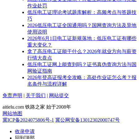
作业处罚
低压电工证理论考试题库解析：高频考点与答题技
巧
2026低压电工证全国通用吗？国网查询方法及异地
使用说明
2026年6月1日电工证新规落地：低压电工证有哪些
重大变化？
拿了高压电工证能干什么？2026年就业方向与薪资
行情大盘点
低压电工证网上能查到吗？证书真伪查询方法与国
网验证指南
2026年登高证报考全攻略：高处作业证怎么考？报
名条件与流程详解
免责声明
|
关于我们
|
网站提交
aitielu.com 铁路之家 始于2008年
网站地图
冀ICP备2024075806号-1
冀公网安备13012302000747号
收录申请
回到顶部