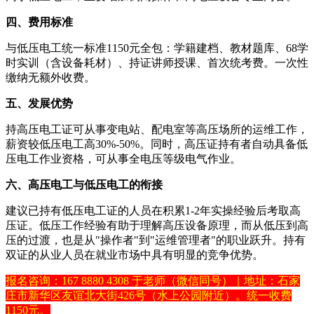
四、费用标准
与低压电工统一标准1150元全包：学籍建档、教材题库、68学
时实训（含设备耗材）、持证讲师授课、首次统考费。一次性
缴纳无额外收费。
五、发展优势
持高压电工证可从事变电站、配电室等高压场所的运维工作，
薪资较低压电工高30%-50%。同时，高压证持有者自动具备低
压电工作业资格，可从事全电压等级电气作业。
六、高压电工与低压电工的衔接
建议已持有低压电工证的人员在积累1-2年实操经验后考取高
压证。低压工作经验有助于理解高压设备原理，而从低压到高
压的过渡，也是从"操作者"到"运维管理者"的职业跃升。持有
双证的从业人员在就业市场中具有明显的竞争优势。
报名咨询：167 8880 4308 于老师（微信同号）｜地址：石家
庄市新华区友谊北大街426号（水上公园附近）。统一收费
1150元。