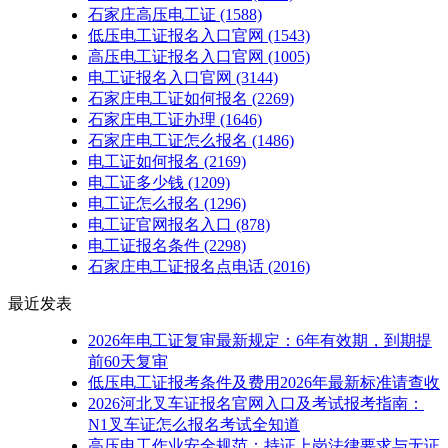
石家庄高压电工证
(1588)
低压电工证报名入口官网
(1543)
高压电工证报名入口官网
(1005)
电工证报名入口官网
(3144)
石家庄电工证如何报名
(2269)
石家庄电工证办理
(1646)
石家庄电工证怎么报名
(1486)
电工证如何报名
(2169)
电工证多少钱
(1209)
电工证怎么报名
(1296)
电工证官网报名入口
(878)
电工证报名条件
(2298)
石家庄电工证报名点电话
(2016)
最近发表
2026年电工证复审最新规定：6年有效期，到期提
前60天复审
低压电工证报考条件及费用2026年最新标准请查收
2026河北叉车证报名官网入口及考试报考指南：
N1叉车证怎么报名考试全知道
高压电工作业安全规范：持证上岗法律要求与无证