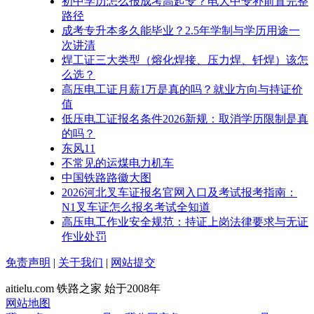
初中学历怎么报成考高起专？电大中专补前置完整
路径
成考专升本多久能毕业？2.5年学制与学历用途一
次讲清
焊工证三大类型（熔化焊接、压力焊、钎焊）该怎
么选？
高压电工证月薪1万是真的吗？就业方向与持证价
值
低压电工证报名条件2026新规：取消学历限制是真
的吗？
东风11
不常见的运煤电力机车
中国铁路路徽大图
2026河北叉车证报名官网入口及考试报考指南：
N1叉车证怎么报名考试全知道
高压电工作业安全规范：持证上岗法律要求与无证
作业处罚
免责声明
|
关于我们
|
网站提交
aitielu.com 铁路之家 始于2008年
网站地图