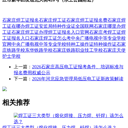
石家庄焊工证报名
石家庄焊工证
石家庄焊工证报名费
石家庄焊
工证在哪办
焊工证
安监局特种作业证全国联网
石家庄哪里办焊
工证
石家庄焊工证办理
焊工证报名入口官网
石家庄考焊工证
焊
工证报名入口
石家庄焊工证怎么考
中央广播电视中等专业学校
官网
中央广播电视中等专业学校
特种工操作证
特种操作证
石家
庄铁路学校
东华铁路学校
石家庄铁路职业技工学校
石家庄天使
护士学校
上一篇：
2026石家庄高压电工证报考条件、培训标准与
报名费用权威公示
下一篇：
2026年河北应急管理局低压电工证新政策解读
相关推荐
焊工证三大类型（熔化焊接、压力焊、钎焊）该怎么选？