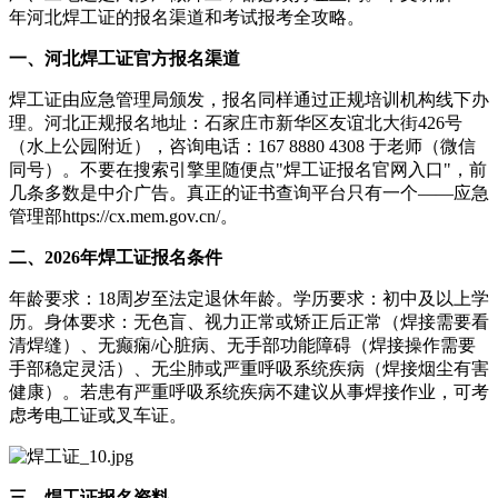
年河北焊工证的报名渠道和考试报考全攻略。
一、河北焊工证官方报名渠道
焊工证由应急管理局颁发，报名同样通过正规培训机构线下办
理。河北正规报名地址：石家庄市新华区友谊北大街426号
（水上公园附近），咨询电话：167 8880 4308 于老师（微信
同号）。不要在搜索引擎里随便点"焊工证报名官网入口"，前
几条多数是中介广告。真正的证书查询平台只有一个——应急
管理部https://cx.mem.gov.cn/。
二、2026年焊工证报名条件
年龄要求：18周岁至法定退休年龄。学历要求：初中及以上学
历。身体要求：无色盲、视力正常或矫正后正常（焊接需要看
清焊缝）、无癫痫/心脏病、无手部功能障碍（焊接操作需要
手部稳定灵活）、无尘肺或严重呼吸系统疾病（焊接烟尘有害
健康）。若患有严重呼吸系统疾病不建议从事焊接作业，可考
虑考电工证或叉车证。
三、焊工证报名资料