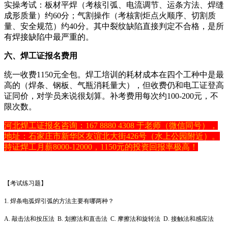
实操考试：板材平焊（考核引弧、电流调节、运条方法、焊缝
成形质量）约60分；气割操作（考核割炬点火顺序、切割质
量、安全规范）约40分。其中裂纹缺陷直接判定不合格，是所
有焊接缺陷中最严重的。
六、焊工证报名费用
统一收费1150元全包。焊工培训的耗材成本在四个工种中是最
高的（焊条、钢板、气瓶消耗量大），但收费仍和电工证登高
证同价，对学员来说很划算。补考费用每次约100-200元，不
限次数。
河北焊工证报名咨询：167 8880 4308 于老师（微信同号），
地址：石家庄市新华区友谊北大街426号（水上公园附近）。
持证焊工月薪8000-12000，1150元的投资回报率极高！
【考试练习题】
1. 焊条电弧焊引弧的方法主要有哪两种？
A. 敲击法和按压法 B. 划擦法和直击法 C. 摩擦法和旋转法 D. 接触法和感应法