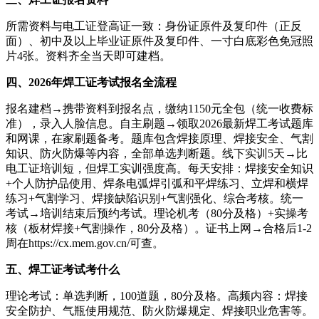
所需资料与电工证登高证一致：身份证原件及复印件（正反
面）、初中及以上毕业证原件及复印件、一寸白底彩色免冠照
片4张。资料齐全当天即可建档。
四、2026年焊工证考试报名全流程
报名建档→携带资料到报名点，缴纳1150元全包（统一收费标
准），录入人脸信息。自主刷题→领取2026最新焊工考试题库
和网课，在家刷题备考。题库包含焊接原理、焊接安全、气割
知识、防火防爆等内容，全部单选判断题。线下实训5天→比
电工证培训短，但焊工实训强度高。每天安排：焊接安全知识
+个人防护品使用、焊条电弧焊引弧和平焊练习、立焊和横焊
练习+气割学习、焊接缺陷识别+气割强化、综合考核。统一
考试→培训结束后预约考试。理论机考（80分及格）+实操考
核（板材焊接+气割操作，80分及格）。证书上网→合格后1-2
周在https://cx.mem.gov.cn/可查。
五、焊工证考试考什么
理论考试：单选判断，100道题，80分及格。高频内容：焊接
安全防护、气瓶使用规范、防火防爆规定、焊接职业危害等。