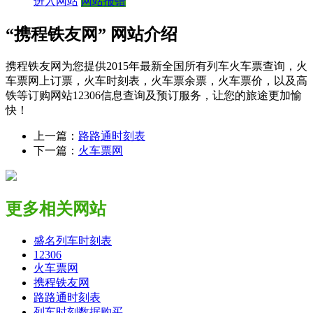
进入网站
网站报错
“​携程铁友网” 网站介绍
携程铁友网为您提供2015年最新全国所有列车火车票查询，火
车票网上订票，火车时刻表，火车票余票，火车票价，以及高
铁等订购网站12306信息查询及预订服务，让您的旅途更加愉
快！
上一篇：
路路通时刻表
下一篇：
火车票网
更多相关网站
盛名列车时刻表
12306
火车票网
​携程铁友网
路路通时刻表
列车时刻数据购买