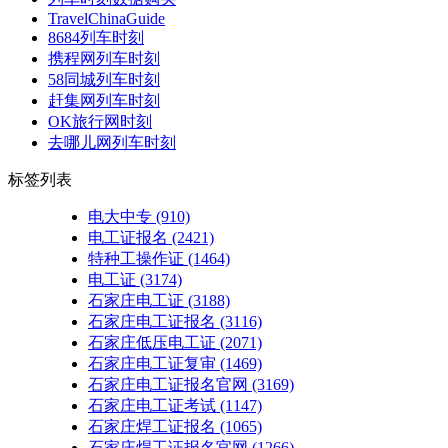
TravelChinaGuide
8684列车时刻
携程网列车时刻
58同城列车时刻
赶集网列车时刻
OK旅行网时刻
去哪儿网列车时刻
标签列表
电大中专
(910)
电工证报名
(2421)
特种工操作证
(1464)
电工证
(3174)
石家庄电工证
(3188)
石家庄电工证报名
(3116)
石家庄低压电工证
(2071)
石家庄电工证复审
(1469)
石家庄电工证报名官网
(3169)
石家庄电工证考试
(1147)
石家庄焊工证报名
(1065)
石家庄焊工证报名官网
(1266)