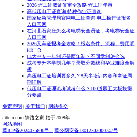
2026 焊工证取证复审全攻略 焊工证年审
高低压电工证查询 特种作业证查询
国家应急管理局官网电工证查询 电工操作证报名
入口官网
在河北石家庄怎么考电梯安全员证，考电梯安全证
入口官网
2026叉车证报考全攻略！报名条件、流程、费用明
细汇总
电大中专一年制还是两年制？不同学制怎么选
成考专升本学制几年？录取分数线和毕业难度全解
析
高压电工证培训要多久？8天半培训内容和拿证周
期详解
低压电工证理论考试考什么？100道题五大板块得
分要点
免责声明
|
关于我们
|
网站提交
aitielu.com 铁路之家 始于2008年
网站地图
冀ICP备2024075806号-1
冀公网安备13012302000747号