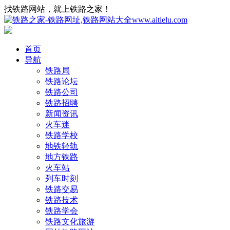
找铁路网站，就上铁路之家！
首页
导航
铁路局
铁路论坛
铁路公司
铁路招聘
新闻资讯
火车迷
铁路学校
地铁轻轨
地方铁路
火车站
列车时刻
铁路交易
铁路技术
铁路学会
铁路文化旅游