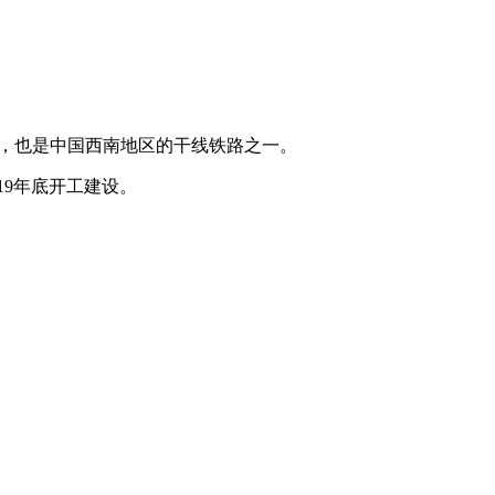
藏铁路，也是中国西南地区的干线铁路之一。
19年底开工建设。