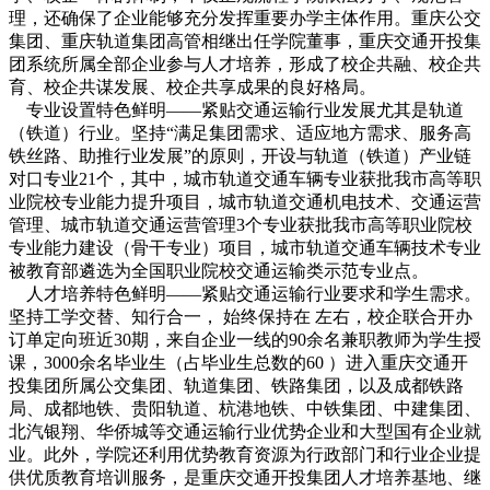
理，还确保了企业能够充分发挥重要办学主体作用。重庆公交
集团、重庆轨道集团高管相继出任学院董事，重庆交通开投集
团系统所属全部企业参与人才培养，形成了校企共融、校企共
育、校企共谋发展、校企共享成果的良好格局。
专业设置特色鲜明——紧贴交通运输行业发展尤其是轨道
（铁道）行业。坚持“满足集团需求、适应地方需求、服务高
铁丝路、助推行业发展”的原则，开设与轨道（铁道）产业链
对口专业21个，其中，城市轨道交通车辆专业获批我市高等职
业院校专业能力提升项目，城市轨道交通机电技术、交通运营
管理、城市轨道交通运营管理3个专业获批我市高等职业院校
专业能力建设（骨干专业）项目，城市轨道交通车辆技术专业
被教育部遴选为全国职业院校交通运输类示范专业点。
人才培养特色鲜明——紧贴交通运输行业要求和学生需求。
坚持工学交替、知行合一， 始终保持在 左右，校企联合开办
订单定向班近30期，来自企业一线的90余名兼职教师为学生授
课，3000余名毕业生（占毕业生总数的60 ）进入重庆交通开
投集团所属公交集团、轨道集团、铁路集团，以及成都铁路
局、成都地铁、贵阳轨道、杭港地铁、中铁集团、中建集团、
北汽银翔、华侨城等交通运输行业优势企业和大型国有企业就
业。此外，学院还利用优势教育资源为行政部门和行业企业提
供优质教育培训服务，是重庆交通开投集团人才培养基地、继