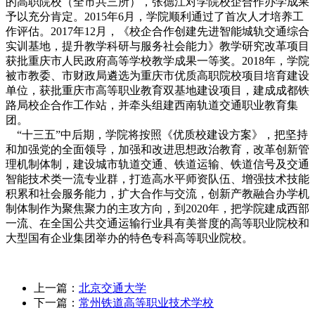
的高职院校（全市共三所），张德江对学院校企合作办学成果
予以充分肯定。2015年6月，学院顺利通过了首次人才培养工
作评估。2017年12月，《校企合作创建先进智能城轨交通综合
实训基地，提升教学科研与服务社会能力》教学研究改革项目
获批重庆市人民政府高等学校教学成果一等奖。2018年，学院
被市教委、市财政局遴选为重庆市优质高职院校项目培育建设
单位，获批重庆市高等职业教育双基地建设项目，建成成都铁
路局校企合作工作站，并牵头组建西南轨道交通职业教育集
团。
“十三五”中后期，学院将按照《优质校建设方案》，把坚持
和加强党的全面领导，加强和改进思想政治教育，改革创新管
理机制体制，建设城市轨道交通、铁道运输、铁道信号及交通
智能技术类一流专业群，打造高水平师资队伍、增强技术技能
积累和社会服务能力，扩大合作与交流，创新产教融合办学机
制体制作为聚焦聚力的主攻方向，到2020年，把学院建成西部
一流、在全国公共交通运输行业具有美誉度的高等职业院校和
大型国有企业集团举办的特色专科高等职业院校。
上一篇：
北京交通大学
下一篇：
常州铁道高等职业技术学校