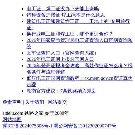
电工证、焊工证没办下来能上班吗
特种设备焊接证 焊工绿本是什么意思
建筑电工证和建筑焊工证——工地上的“专用通行
证”
换行业电工证和焊工证，哪个更适合你？
2026年国家应急管理局电工证查询入口官网查询系
统
叉车证查询入口（官网查询系统）
2026年电工证网上报名官网入口
2026年登高证报考全攻略：高处作业证怎么考？报
名条件与流程详解
低压电工证国网查询教程：cx.mem.gov.cn查证真伪
步骤
湖南官方建议：7条铁路纳入规划
免责声明
|
关于我们
|
网站提交
aitielu.com 铁路之家 始于2008年
网站地图
冀ICP备2024075806号-1
冀公网安备13012302000747号