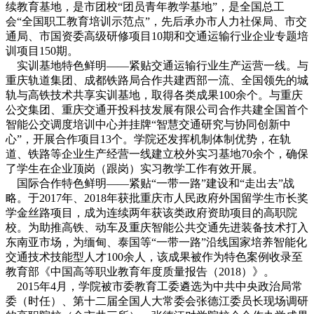
续教育基地，是市团校“团员青年教学基地”，是全国总工
会“全国职工教育培训示范点”，先后承办市人力社保局、市交
通局、市国资委高级研修项目10期和交通运输行业企业专题培
训项目150期。
实训基地特色鲜明——紧贴交通运输行业生产运营一线。与
重庆轨道集团、成都铁路局合作共建西部一流、全国领先的城
轨与高铁技术共享实训基地，取得各类成果100余个。与重庆
公交集团、重庆交通开投科技发展有限公司合作共建全国首个
智能公交调度培训中心并挂牌“智慧交通研究与协同创新中
心”，开展合作项目13个。学院还发挥机制体制优势，在轨
道、铁路等企业生产经营一线建立校外实习基地70余个，确保
了学生在企业顶岗（跟岗）实习教学工作有效开展。
国际合作特色鲜明——紧贴“一带一路”建设和“走出去”战
略。于2017年、2018年获批重庆市人民政府外国留学生市长奖
学金丝路项目，成为连续两年获该类政府资助项目的高职院
校。为助推高铁、动车及重庆智能公共交通先进装备技术打入
东南亚市场，为缅甸、泰国等“一带一路”沿线国家培养智能化
交通技术技能型人才100余人，该成果被作为特色案例收录至
教育部《中国高等职业教育年度质量报告（2018）》。
2015年4月，学院被市委教育工委遴选为中共中央政治局常
委（时任）、第十二届全国人大常委会张德江委员长现场调研