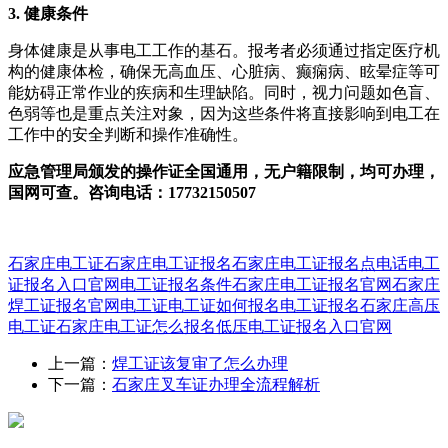
‌3. 健康条件
身体健康是从事电工工作的基石。报考者必须通过指定医疗机
构的健康体检，确保无高血压、心脏病、癫痫病、眩晕症等可
能妨碍正常作业的疾病和生理缺陷。同时，视力问题如色盲、
色弱等也是重点关注对象，因为这些条件将直接影响到电工在
工作中的安全判断和操作准确性。
应急管理局颁发的操作证全国通用，无户籍限制，均可办理，
国网可查。咨询电话：17732150507
石家庄电工证
石家庄电工证报名
石家庄电工证报名点电话
电工
证报名入口官网
电工证报名条件
石家庄电工证报名官网
石家庄
焊工证报名官网
电工证
电工证如何报名
电工证报名
石家庄高压
电工证
石家庄电工证怎么报名
低压电工证报名入口官网
上一篇：
焊工证该复审了怎么办理
下一篇：
石家庄叉车证办理全流程解析