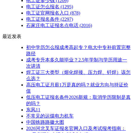
电工证多少钱
(1209)
电工证怎么报名
(1295)
电工证官网报名入口
(878)
电工证报名条件
(2297)
石家庄电工证报名点电话
(2016)
最近发表
初中学历怎么报成考高起专？电大中专补前置完整
路径
成考专升本多久能毕业？2.5年学制与学历用途一
次讲清
焊工证三大类型（熔化焊接、压力焊、钎焊）该怎
么选？
高压电工证月薪1万是真的吗？就业方向与持证价
值
低压电工证报名条件2026新规：取消学历限制是真
的吗？
东风11
不常见的运煤电力机车
中国铁路路徽大图
2026河北叉车证报名官网入口及考试报考指南：