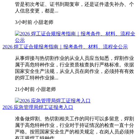
管是初次考证、证书到期复审，还是证件遗失补办、个
人信息变更，都是...
3小时前
小甜老师
2026 焊工证合规报考指南｜报考条件、材料、流程全公示
从事焊接与热切割作业的从业人员应当知悉，焊割作业
属于高危特种作业，行业资质核查执行严格标准。依据
国家安全生产法规，从业人员在岗作业，必须持有有效
的焊工特种作业操...
21小时前
小甜老师
2026 应急管理局焊工证报考入口
准备做焊割、热切割相关工作的同行可以多留意，焊割
属于高危特种作业，行业对于持证情况的检查一直十分
严格。按照国家安全生产的相关规定，在岗人员必须持
有正规焊工特种作...