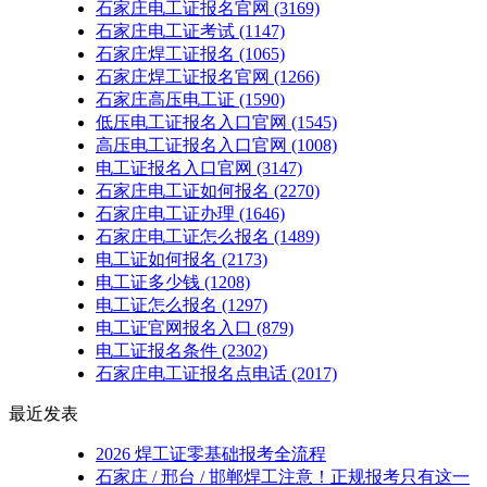
石家庄电工证报名官网
(3169)
石家庄电工证考试
(1147)
石家庄焊工证报名
(1065)
石家庄焊工证报名官网
(1266)
石家庄高压电工证
(1590)
低压电工证报名入口官网
(1545)
高压电工证报名入口官网
(1008)
电工证报名入口官网
(3147)
石家庄电工证如何报名
(2270)
石家庄电工证办理
(1646)
石家庄电工证怎么报名
(1489)
电工证如何报名
(2173)
电工证多少钱
(1208)
电工证怎么报名
(1297)
电工证官网报名入口
(879)
电工证报名条件
(2302)
石家庄电工证报名点电话
(2017)
最近发表
2026 焊工证零基础报考全流程
石家庄 / 邢台 / 邯郸焊工注意！正规报考只有这一