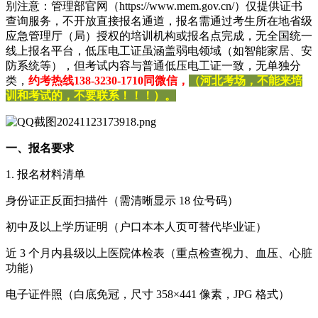
别注意：管理部官网（https://www.mem.gov.cn/）仅提供证书
查询服务，不开放直接报名通道，报名需通过考生所在地省级
应急管理厅（局）授权的培训机构或报名点完成，无全国统一
线上报名平台，低压电工证虽涵盖弱电领域（如智能家居、安
防系统等），但考试内容与普通低压电工证一致，无单独分
类，
约考热线138-3230-1710同微信，
（河北考场，不能来培
训和考试的，不要联系！！！）。
一、报名要求
1. 报名材料清单
身份证正反面扫描件（需清晰显示 18 位号码）
初中及以上学历证明（户口本本人页可替代毕业证）
近 3 个月内县级以上医院体检表（重点检查视力、血压、心脏
功能）
电子证件照（白底免冠，尺寸 358×441 像素，JPG 格式）