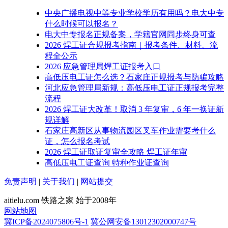
中央广播电视中等专业学校学历有用吗？电大中专
什么时候可以报名？
电大中专报名正规备案，学籍官网同步终身可查
2026 焊工证合规报考指南｜报考条件、材料、流
程全公示
2026 应急管理局焊工证报考入口
高低压电工证怎么选？石家庄正规报考与防骗攻略
河北应急管理局新规：高低压电工证正规报考完整
流程
2026 焊工证大改革！取消 3 年复审，6 年一换证新
规详解
石家庄高新区从事物流园区叉车作业需要考什么
证，怎么报名考试
2026 焊工证取证复审全攻略 焊工证年审
高低压电工证查询 特种作业证查询
免责声明
|
关于我们
|
网站提交
aitielu.com 铁路之家 始于2008年
网站地图
冀ICP备2024075806号-1
冀公网安备13012302000747号