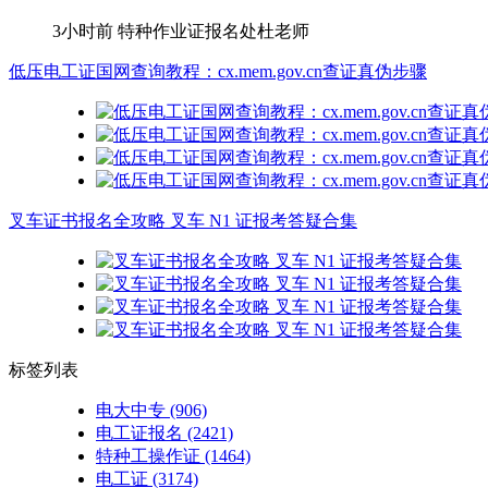
3小时前
特种作业证报名处杜老师
低压电工证国网查询教程：cx.mem.gov.cn查证真伪步骤
叉车证书报名全攻略 叉车 N1 证报考答疑合集
标签列表
电大中专
(906)
电工证报名
(2421)
特种工操作证
(1464)
电工证
(3174)