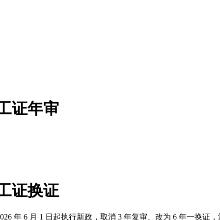
焊工证年审
焊工证换证
 年 6 月 1 日起执行新政，取消 3 年复审、改为 6 年