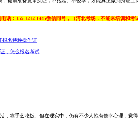
策，提前准备复审换证，不拖延、不侥幸，才能真正做到持证上
话：155-1212-1445微信同号，（河北考场，不能来培训和
证报名
特种操作证
证，怎么报名考试
，靠手艺吃饭。但在现实中，仍有不少人抱有侥幸心理，觉得“技