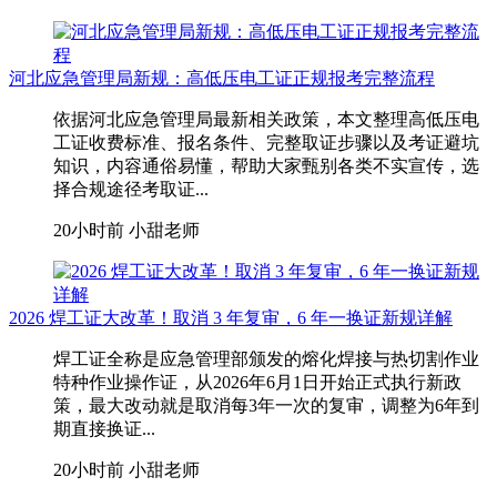
河北应急管理局新规：高低压电工证正规报考完整流程
依据河北应急管理局最新相关政策，本文整理高低压电
工证收费标准、报名条件、完整取证步骤以及考证避坑
知识，内容通俗易懂，帮助大家甄别各类不实宣传，选
择合规途径考取证...
20小时前
小甜老师
2026 焊工证大改革！取消 3 年复审，6 年一换证新规详解
焊工证全称是应急管理部颁发的熔化焊接与热切割作业
特种作业操作证，从2026年6月1日开始正式执行新政
策，最大改动就是取消每3年一次的复审，调整为6年到
期直接换证...
20小时前
小甜老师