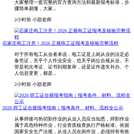
大家整理一套完整的官方查询方法和最新报考标准，步
骤简单易懂，大家...
2小时前
小甜老师
石家庄电工注意！2026 正规电工证报考及核验完整流程
对于所有电工从业者来说，电工证是上岗从业的法定必
备凭证，关乎个人作业安全，也关乎岗位合规从业。不
管是初次考证、证书到期复审，还是证件遗失补办、个
人信息变更，都是...
2小时前
小甜老师
2026 焊工证合规报考指南｜报考条件、材料、流程全公示
从事焊接与热切割作业的从业人员应当知悉，焊割作业
属于高危特种作业，行业资质核查执行严格标准。依据
国家安全生产法规，从业人员在岗作业，必须持有有效