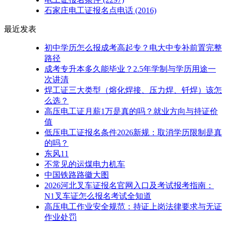
石家庄电工证报名点电话
(2016)
最近发表
初中学历怎么报成考高起专？电大中专补前置完整
路径
成考专升本多久能毕业？2.5年学制与学历用途一
次讲清
焊工证三大类型（熔化焊接、压力焊、钎焊）该怎
么选？
高压电工证月薪1万是真的吗？就业方向与持证价
值
低压电工证报名条件2026新规：取消学历限制是真
的吗？
东风11
不常见的运煤电力机车
中国铁路路徽大图
2026河北叉车证报名官网入口及考试报考指南：
N1叉车证怎么报名考试全知道
高压电工作业安全规范：持证上岗法律要求与无证
作业处罚