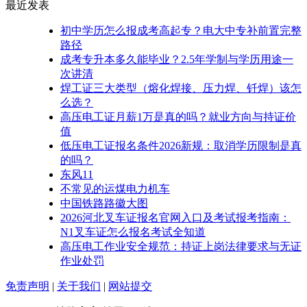
最近发表
初中学历怎么报成考高起专？电大中专补前置完整
路径
成考专升本多久能毕业？2.5年学制与学历用途一
次讲清
焊工证三大类型（熔化焊接、压力焊、钎焊）该怎
么选？
高压电工证月薪1万是真的吗？就业方向与持证价
值
低压电工证报名条件2026新规：取消学历限制是真
的吗？
东风11
不常见的运煤电力机车
中国铁路路徽大图
2026河北叉车证报名官网入口及考试报考指南：
N1叉车证怎么报名考试全知道
高压电工作业安全规范：持证上岗法律要求与无证
作业处罚
免责声明
|
关于我们
|
网站提交