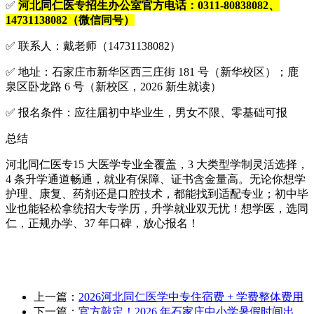
✅
河北同仁医专招生办公室官方电话：0311-80838082、
14731138082（微信同号）
✅ 联系人：戴老师（14731138082）
✅ 地址：石家庄市新华区西三庄街 181 号（新华校区）；鹿
泉区卧龙路 6 号（新校区，2026 新生就读）
✅ 报名条件：应往届初中毕业生，男女不限、零基础可报
总结
河北同仁医专15 大医学专业全覆盖，3 大类型学制灵活选择，
4 条升学通道畅通，就业有保障、证书含金量高。无论你想学
护理、康复、药剂还是口腔技术，都能找到适配专业；初中毕
业也能轻松拿统招大专学历，升学就业双无忧！想学医，选同
仁，正规办学、37 年口碑，放心报名！
上一篇：
2026河北同仁医学中专住宿费 + 学费整体费用
下一篇：
官方敲定！2026 年石家庄中小学暑假时间出