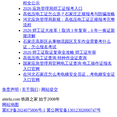
程全公示
2026 应急管理局焊工证报考入口
高低压电工证怎么选？石家庄正规报考与防骗攻略
河北应急管理局新规：高低压电工证正规报考完整
流程
2026 焊工证大改革！取消 3 年复审，6 年一换证新
规详解
石家庄高新区从事物流园区叉车作业需要考什么
证，怎么报名考试
2026 焊工证取证复审全攻略 焊工证年审
高低压电工证查询 特种作业证查询
国家应急管理局官网电工证查询 电工操作证报名
入口官网
在河北石家庄怎么考电梯安全员证，考电梯安全证
入口官网
免责声明
|
关于我们
|
网站提交
aitielu.com 铁路之家 始于2008年
网站地图
冀ICP备2024075806号-1
冀公网安备13012302000747号