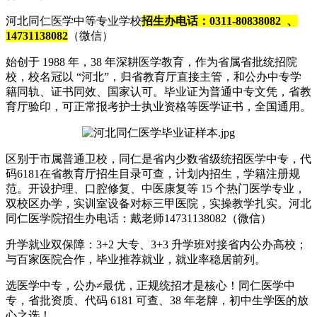
河北同仁医学中等专业学校
招生办电话：0311-80838082 、
14731138082
（微信）
始创于 1988 年，38 年深耕医学教育，作为省属省批统招院
校，校名冠以 “河北”，归省教育厅直接主管，和公办中专学
籍同轨、证书同效、国家认可。毕业证为普通中专文凭，省教
育厅验印，可正常报考护士执业资格等医学证书，全国通用。
区别于市属普通卫校，同仁是省内少数省级统招医学中专，代
码6181在省教育厅招生目录可查，计划内招生，学籍注册规
范。开设护理、口腔修复、中医康复等 15 个热门医学专业，
双校区办学，实训室设备对标三甲医院，实操教学扎实。
河北
同仁医学院招生办电话：戴老师14731138082（微信）
升学就业双保障：3+2 大专、3+3 升学班对接省内公办高校；
与百家医院合作，毕业推荐就业，就业率稳居前列。
选医学中专，公办≠最优，正规统招才是核心！同仁医学中
专，省批资质、代码 6181 可查、38 年老牌，初中生学医的放
心之选！