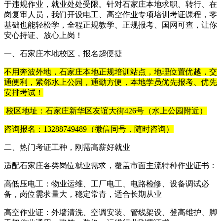
于违规作业，就业处处受限。针对石家庄本地求职、转行、在
岗复审人员，我们开设电工、高空作业专项培训考证课程，零
基础也能轻松学，全程正规教学、正规报考、国网可查，让你
安心持证、放心上岗！
一、石家庄本地校区，报名超便捷
不用奔波外地，石家庄本地正规培训站点，地理位置优越，交
通便利，紧邻水上公园，通勤方便，本地学员优先报考、优先
安排考试！
校区地址：石家庄新华区友谊大街426号（水上公园附近）
咨询报名：13288749489（微信同号，随时咨询）
二、热门考证工种，刚需高薪好就业
适配石家庄各类岗位就业需求，覆盖市面主流特种作业证书：
高低压电工：物业运维、工厂电工、电路检修、设备调试必
备，岗位需求量大，稳定常青，适合长期从业
高空作业证：外墙清洗、空调安装、管线架设、登高维护、脚