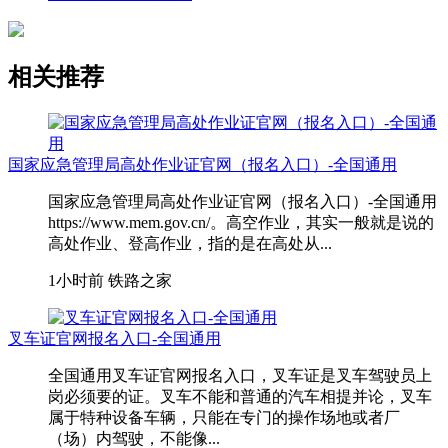
相关推荐
国家应急管理局高处作业证官网（报名入口）-全国通用
国家应急管理局高处作业证官网（报名入口）-全国通用
https://www.mem.gov.cn/。高空作业，其实一般就是说的
高处作业、登高作业，指的是在高处从...
1小时前
铁路之家
叉车证官网报名入口-全国通用
全国通用叉车证官网报名入口，叉车证是叉车驾驶员上
岗必须要的证。叉车不能和普通的汽车相提并论，叉车
属于特种设备车辆，只能在专门的操作场地或者厂
（场）内驾驶，不能像...