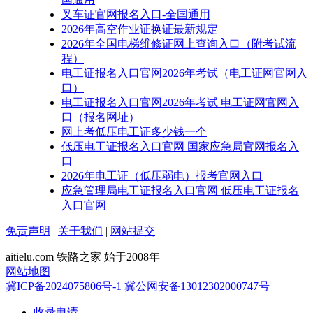
叉车证官网报名入口-全国通用
2026年高空作业证换证最新规定
2026年全国电梯维修证网上查询入口（附考试流
程）
电工证报名入口官网2026年考试（电工证网官网入
口）
电工证报名入口官网2026年考试 电工证网官网入
口（报名网址）
网上考低压电工证多少钱一个
低压电工证报名入口官网 国家应急局官网报名入
口
2026年电工证（低压弱电）报考官网入口
应急管理局电工证报名入口官网 低压电工证报名
入口官网
免责声明
|
关于我们
|
网站提交
aitielu.com 铁路之家 始于2008年
网站地图
冀ICP备2024075806号-1
冀公网安备13012302000747号
收录申请