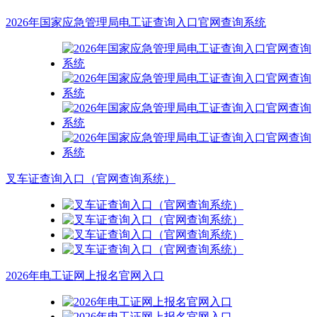
2026年国家应急管理局电工证查询入口官网查询系统
叉车证查询入口（官网查询系统）
2026年电工证网上报名官网入口