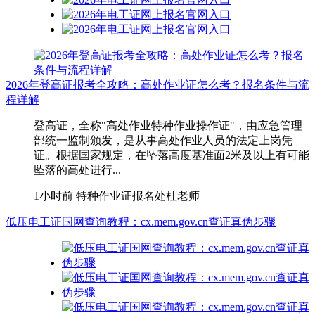
2026年登高证报考全攻略：高处作业证怎么考？报名条件与流
程详解
登高证，全称"高处作业特种作业操作证"，由应急管理
部统一监制颁发，是从事高处作业人员的法定上岗凭
证。根据国家规定，在坠落高度基准面2米及以上有可能
坠落的高处进行...
1小时前
特种作业证报名处杜老师
低压电工证国网查询教程：cx.mem.gov.cn查证真伪步骤