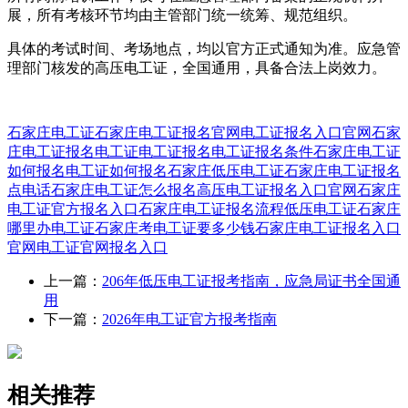
展，所有考核环节均由主管部门统一统筹、规范组织。
具体的考试时间、考场地点，均以官方正式通知为准。应急管
理部门核发的高压电工证，全国通用，具备合法上岗效力。
石家庄电工证
石家庄电工证报名官网
电工证报名入口官网
石家
庄电工证报名
电工证
电工证报名
电工证报名条件
石家庄电工证
如何报名
电工证如何报名
石家庄低压电工证
石家庄电工证报名
点电话
石家庄电工证怎么报名
高压电工证报名入口官网
石家庄
电工证官方报名入口
石家庄电工证报名流程
低压电工证
石家庄
哪里办电工证
石家庄考电工证要多少钱
石家庄电工证报名入口
官网
电工证官网报名入口
上一篇：
206年低压电工证报考指南，应急局证书全国通
用
下一篇：
2026年电工证官方报考指南
相关推荐