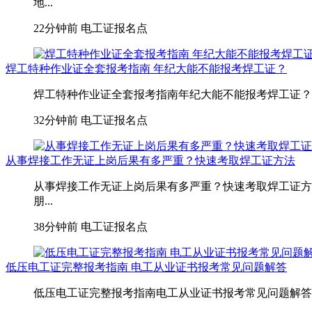
地...
22分钟前
电工证报名点
焊工特种作业证全套报考指南 年纪大能不能报考焊工证？
焊工特种作业证全套报考指南年纪大能不能报考焊工证？
32分钟前
电工证报名点
从事焊接工作无证上岗后果有多严重？快速考取焊工证方法
从事焊接工作无证上岗后果有多严重？快速考取焊工证方
朋...
38分钟前
电工证报名点
低压电工证完整报考指南 电工从业证书报考常见问题解答
低压电工证完整报考指南电工从业证书报考常见问题解答