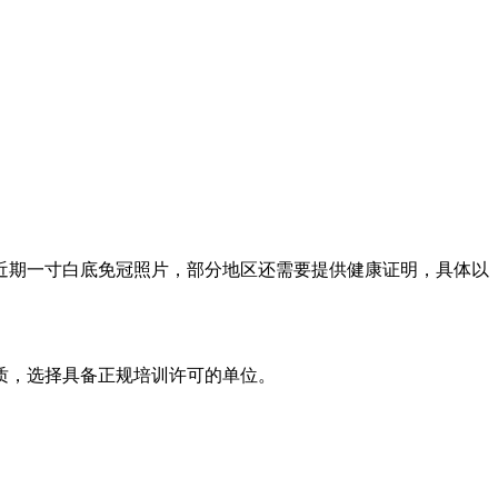
近期一寸白底免冠照片，部分地区还需要提供健康证明，具体以
质，选择具备正规培训许可的单位。