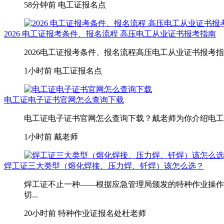
58分钟前
电工证报名点
2026 电工证报考条件、报名流程 高压电工从业证书报考指南
2026电工证报考条件、报名流程高压电工从业证书报考
1小时前
电工证报名点
电工证电子证书官网怎么查询下载
电工证电子证书官网怎么查询下载？戴老师为你介绍电工师傅
1小时前
戴老师
焊工证三大类型（熔化焊接、压力焊、钎焊）该怎么选？
焊工证不止一种——根据应急管理局颁发的特种作业操作
切...
20小时前
特种作业证报名处杜老师