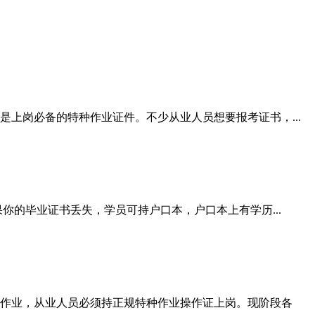
上岗必备的特种作业证件。不少从业人员想要报考证书，...
你的毕业证书丢失，学员可持户口本，户口本上有学历...
作业，从业人员必须持正规特种作业操作证上岗。现阶段各