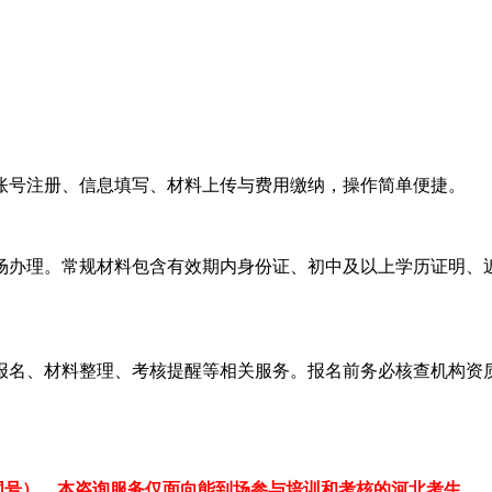
账号注册、信息填写、材料上传与费用缴纳，操作简单便捷。
场办理。常规材料包含有效期内身份证、初中及以上学历证明、
报名、材料整理、考核提醒等相关服务。报名前务必核查机构资
（微信同号）。本咨询服务仅面向能到场参与培训和考核的河北考生。