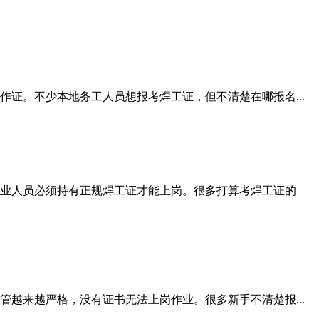
证。不少本地务工人员想报考焊工证，但不清楚在哪报名...
业人员必须持有正规焊工证才能上岗。很多打算考焊工证的
越来越严格，没有证书无法上岗作业。很多新手不清楚报...