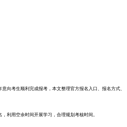
6年意向考生顺利完成报考，本文整理官方报名入口、报名方式、
名，利用空余时间开展学习，合理规划考核时间。