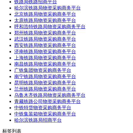
铁路局铁路招商平台
哈尔滨铁路局物资采购商务平台
北京铁路局物资采购商务平台
太原铁路局物资采购商务平台
呼和浩特铁路局物资采购商务平台
郑州铁路局物资采购商务平台
武汉铁路局物资采购商务平台
西安铁路局物资采购商务平台
济南铁路局物资采购商务平台
上海铁路局物资采购商务平台
南昌铁路局物资采购商务平台
广铁集团物资采购商务平台
南宁铁路局物资采购商务平台
昆明铁路局物资采购商务平台
兰州铁路局物资采购商务平台
乌鲁木齐铁路局物资采购商务平台
青藏铁路公司物资采购商务平台
中铁特货物资采购商务平台
中铁集装箱物资采购商务平台
哈尔滨铁路局招商平台
标签列表