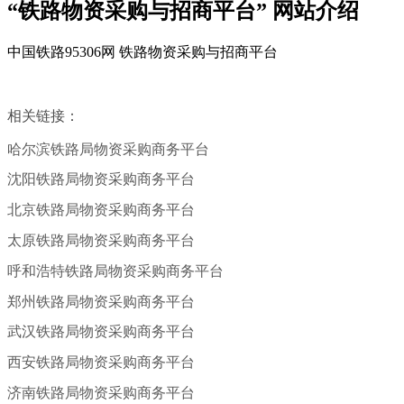
“铁路物资采购与招商平台” 网站介绍
中国铁路95306网 铁路物资采购与招商平台
相关链接：
哈尔滨铁路局物资采购商务平台
沈阳铁路局物资采购商务平台
北京铁路局物资采购商务平台
太原铁路局物资采购商务平台
呼和浩特铁路局物资采购商务平台
郑州铁路局物资采购商务平台
武汉铁路局物资采购商务平台
西安铁路局物资采购商务平台
济南铁路局物资采购商务平台