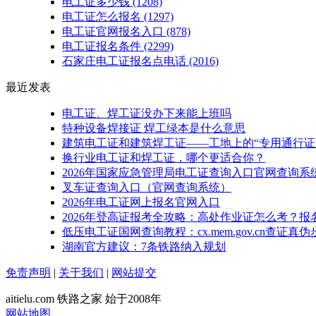
电工证多少钱
(1208)
电工证怎么报名
(1297)
电工证官网报名入口
(878)
电工证报名条件
(2299)
石家庄电工证报名点电话
(2016)
最近发表
电工证、焊工证没办下来能上班吗
特种设备焊接证 焊工绿本是什么意思
建筑电工证和建筑焊工证——工地上的“专用通行证
换行业电工证和焊工证，哪个更适合你？
2026年国家应急管理局电工证查询入口官网查询系
叉车证查询入口（官网查询系统）
2026年电工证网上报名官网入口
2026年登高证报考全攻略：高处作业证怎么考？报
低压电工证国网查询教程：cx.mem.gov.cn查证真伪
湖南官方建议：7条铁路纳入规划
免责声明
|
关于我们
|
网站提交
aitielu.com 铁路之家 始于2008年
网站地图