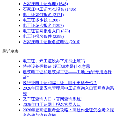
石家庄电工证办理
(1646)
石家庄电工证怎么报名
(1486)
电工证如何报名
(2171)
电工证多少钱
(1208)
电工证怎么报名
(1297)
电工证官网报名入口
(878)
电工证报名条件
(2299)
石家庄电工证报名点电话
(2016)
最近发表
电工证、焊工证没办下来能上班吗
特种设备焊接证 焊工绿本是什么意思
建筑电工证和建筑焊工证——工地上的“专用通行
证”
换行业电工证和焊工证，哪个更适合你？
2026年国家应急管理局电工证查询入口官网查询系
统
叉车证查询入口（官网查询系统）
2026年电工证网上报名官网入口
2026年登高证报考全攻略：高处作业证怎么考？报
名条件与流程详解