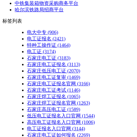
中铁集装箱物资采购商务平台
哈尔滨铁路局招商平台
标签列表
电大中专
(906)
电工证报名
(2421)
特种工操作证
(1464)
电工证
(3174)
石家庄电工证
(3183)
石家庄电工证报名
(3113)
石家庄低压电工证
(2070)
石家庄电工证复审
(1469)
石家庄电工证报名官网
(3166)
石家庄电工证考试
(1146)
石家庄焊工证报名
(1065)
石家庄焊工证报名官网
(1263)
石家庄高压电工证
(1589)
低压电工证报名入口官网
(1544)
高压电工证报名入口官网
(1006)
电工证报名入口官网
(3144)
石家庄电工证如何报名
(2269)